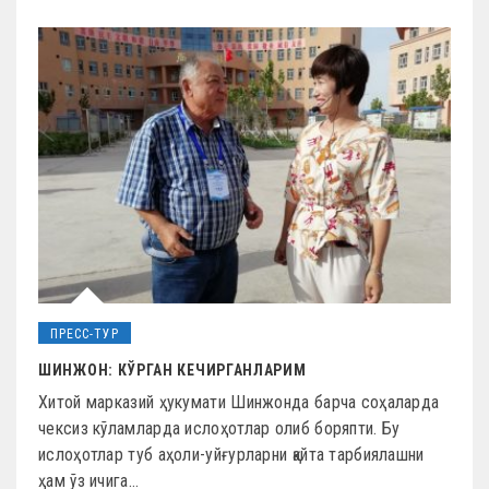
ПРЕСС-ТУР
ШИНЖОН: КЎРГАН КЕЧИРГАНЛАРИМ
Хитой марказий ҳукумати Шинжонда барча соҳаларда
чексиз кўламларда ислоҳотлар олиб боряпти. Бу
ислоҳотлар туб аҳоли-уйғурларни қайта тарбиялашни
ҳам ўз ичига…