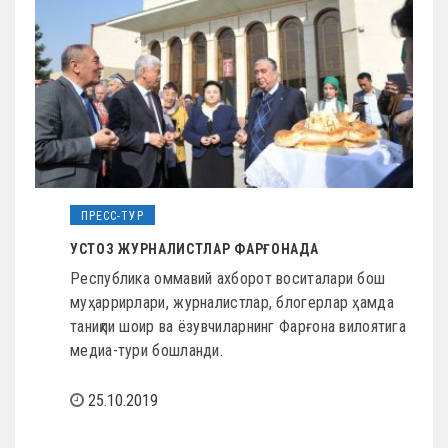
ПРЕСС-ТУР
УСТОЗ ЖУРНАЛИСТЛАР ФАРҒОНАДА
Республика оммавий ахборот воситалари бош
муҳаррирлари, журналистлар, блогерлар ҳамда
таниқли шоир ва ёзувчиларнинг Фарғона вилоятига
медиа-тури бошланди.
25.10.2019