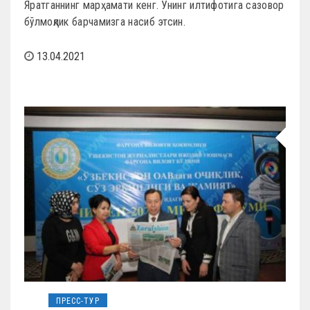
Яратганнинг марҳамати кенг. Унинг илтифотига сазовор
бўлмоқлик барчамизга насиб этсин.
13.04.2021
ПРЕСС-ТУР