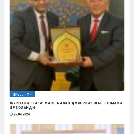
я
п
о
з
а
п
и
с
я
м
ПРЕСС-ТУР
ЖУРНАЛИСТИКА: МИСР БИЛАН ҲАМКОРЛИК ШАРТНОМАСИ
ИМЗОЛАНДИ
25.04.2024