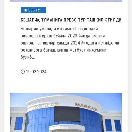
ПРЕСС-ТУР
БЕШАРИҚ ТУМАНИГА ПРЕСС-ТУР ТАШКИЛ ЭТИЛДИ
Бешариқ туманида ижтимоий -иқтисодий
ривожлантириш бўйича 2023 йилда амалга
оширилган ишлар ҳамда 2024 йилдаги истиқболли
режаларга бағишланган матбуот анжумани
бўлиб…
19.02.2024