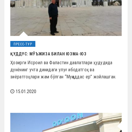
ПРЕСС-ТУР
ҚУДДУС: МЎЪЖИЗА БИЛАН ЮЗМА-ЮЗ
Ҳозирги Исроил ва Фаластин давлатлари ҳудудида
дунёнинг учта динидаги улуғ ибодатгоҳ ва
зиёратгоҳлари жам бўлган “Муқаддас ер” жойлашган.
15.01.2020