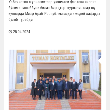
Ўзбекистон журналистлар уюшмаси Фарғона вилоят
бўлими ташаббуси билан бир қатор журналистлар шу
кунларда Миср Араб Республикасида ижодий сафарда
бўлиб турибди.
25.04.2024