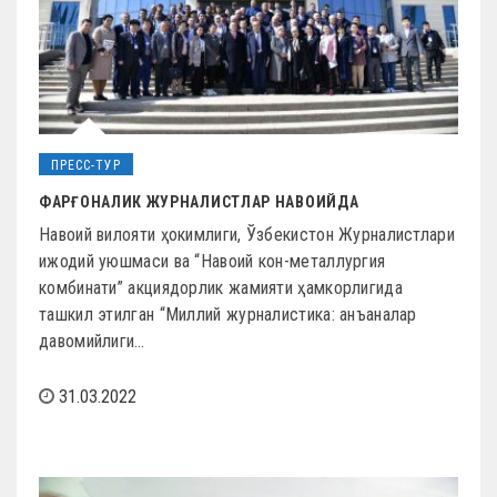
ПРЕСС-ТУР
ФАРҒОНАЛИК ЖУРНАЛИСТЛАР НАВОИЙДА
Навоий вилояти ҳокимлиги, Ўзбекистон Журналистлари
ижодий уюшмаси ва “Навоий кон-металлургия
комбинати” акциядорлик жамияти ҳамкорлигида
ташкил этилган “Миллий журналистика: анъаналар
давомийлиги…
31.03.2022