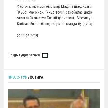
Фарғоналик журналистлар Мадина шаҳридаги
“Қубо” масжиди, “Ухуд тоғи”, саҳобалар дафн
этилган Жаннатул Баъқий қабристони, Масчитул-
Қиблатайин ва бошқа зиёратгоҳларда бўлдилар.
11.06.2019
Н
Предыдущие записи
а
в
и
ПРЕСС-ТУР
ХОТИРА
г
а
ц
и