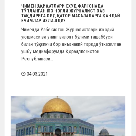
ЧИМЁН ҲАҚИҚАТЛАРИ ЁХУД ФАРҒОНАДА
ТЎПЛАНГАН ЮЗ ЧОҒЛИ ЖУРНАЛИСТ ОАВ
ТАҚДИРИГА ОИД ҚАТОР МАСАЛАЛАРГА ҚАНДАЙ
ЕЧИМЛАР ИЗЛАШДИ?
Чимёнда Ўзбекистон Журналистлари ижодий
уюшмаси ва унинг вилоят бўлими ташаббуси
билан тўққизинчи бор анъанавий тарзда ўтказилган
ушбу медиафорумда Қорақалпоғистон
Республикаси…
04.03.2021