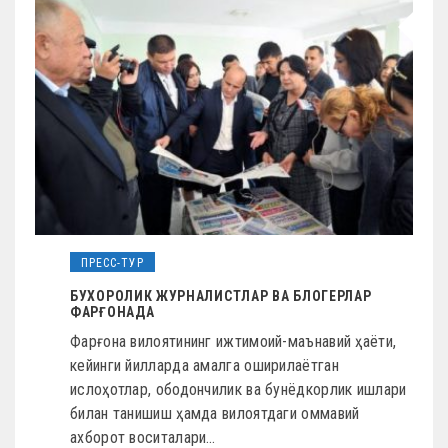
ПРЕСС-ТУР
БУХОРОЛИК ЖУРНАЛИСТЛАР ВА БЛОГЕРЛАР
ФАРҒОНАДА
Фарғона вилоятининг ижтимоий-маънавий ҳаёти,
кейинги йилларда амалга оширилаётган
ислоҳотлар, ободончилик ва бунёдкорлик ишлари
билан танишиш ҳамда вилоятдаги оммавий
ахборот воситалари…