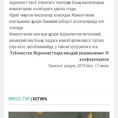
журналист касб этикасига тааллуқли бошқа масалаларни
жамоатчилик эътиборига ҳавола этади.
Кўриб чиқилган масалалар юзасидан Жамоатчилик
кенгашининг қарори Оммавий ахборот воситаларида чоп
этилади.
Жамоатчилик кенгаши қарори журналистни интизомий,
маъмурий ёки бошқа турдаги жавобгарликларга тортиш
учун асос ҳисобланмайди, у тавсия хусусиятига эга.
Ўзбекистон Журналистлари ижодий уюшмасининг IV
конференцияси
Тошкент шаҳри, 2019 йил, 17 июль
ПРЕСС-ТУР
ХОТИРА