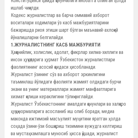
Конституцияси ҳамда қонунчилиги инобатга олинган ҳолда
ишлаб чиқилди.
Кодекс журналистлар ва барча оммавий ахборот
воситалари ходимлари ўз касб мажбуриятларини
бажаришда риоя этиши шарт бўлган маънавий-ахлоқий
йўналишларни белгилайди.
1.ЖУРНАЛИСТНИНГ КАСБ МАЖБУРИЯТИ
Ҳаққонийлик, холислик, адолат, фикрлар хилма-хиллиги ва
инсон ҳуқуқларига ҳурмат Ўзбекистон журналистлари
фаолиятининг асосий қоидаси ҳисобланади.
Журналист ўзининг сўз ва ахборот эркинлигини
таъминлаш йўлидаги фаолияти жамият олдидаги бурчи
экани ва унинг материаллари жамият манфаатларига
хизмат қилиши кераклигини тўлиқ англайди.
Журналист Ўзбекистоннинг амалдаги қонунлари ва халқаро
ҳуқуқ нормаларига асосланиб иш олиб боради, медиа
маконда ижтимоий масъулият муҳитини яратган ҳолда
соҳада ўзини-ўзи бошқариш тизимини вужудга келтириш
ва мустаҳкамлашга муносиб ҳисса қўшади, журналист