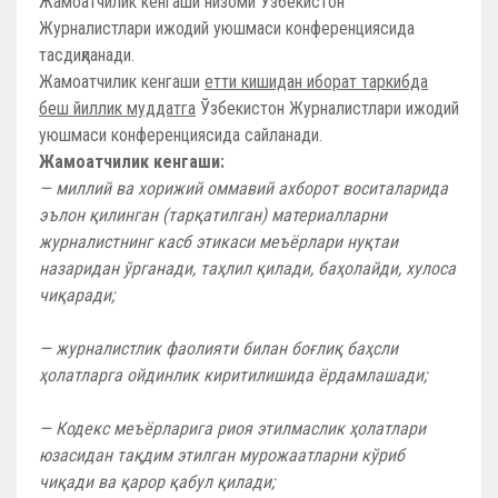
Жамоатчилик кенгаши низоми Ўзбекистон
Журналистлари ижодий уюшмаси конференциясида
тасдиқланади.
Жамоатчилик кенгаши
етти кишидан иборат таркибда
беш йиллик муддатга
Ўзбекистон Журналистлари ижодий
уюшмаси конференциясида сайланади.
Жамоатчилик кенгаши:
— миллий ва хорижий оммавий ахборот воситаларида
эълон қилинган (тарқатилган) материалларни
журналистнинг касб этикаси меъёрлари нуқтаи
назаридан ўрганади, таҳлил қилади, баҳолайди, хулоса
чиқаради;
— журналистлик фаолияти билан боғлиқ баҳсли
ҳолатларга ойдинлик киритилишида ёрдамлашади;
— Кодекс меъёрларига риоя этилмаслик ҳолатлари
юзасидан тақдим этилган мурожаатларни кўриб
чиқади ва қарор қабул қилади;