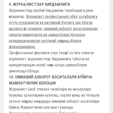
9. ЖУРНАЛИСТЛАР БИРДАМЛИГИ
Журналистлар касбий бирдамлик талабларига риоя
қиладилар.
Журналист профессионал обрў-эътиборига
путур етказадиган ва ижтимоий бурчига зид бўлган
ишларга қўл урмайди, оммавий ахборот воситаларидан
ғаразли мақсадларда ва ҳамкасблари ўртасида
келишмовчиликлар келтириб чиқариш йўлида
фойдаланмайди.
Профессионал фаолияти учун таъқиб остига олинган
журналист журналистлар бирдамлиги туйғуси ва
принципларидан келиб чиққан ҳолда ҳамкасблари
ҳимоясида бўлади.
10. ОММАВИЙ АХБОРОТ ВОСИТАЛАРИ БЎЙИЧА
ЖАМОАТЧИЛИК КЕНГАШИ
Журналист касб этикаси талаблари ва меъёрлари
бузилиш ҳолатларини кузатиш, таҳлил қилиш ва тегишли
хулоса чиқариш мақсадида оммавий ахборот воситалари
бўйича Жамоатчилик кенгаши тузилади.