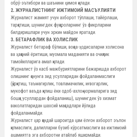
обрў-эътибори ва шаънини ҳимоя қилади.
2. ЖУРНАЛИСТНИНГ ИЖТИМОИЙ МАСЪУЛИЯТИ
Журналист жамият учун ахборот тўплаши, тайёрлаши,
тарқатиши, шунингдек фуқароларнинг ўз фикрларини
билдиришлари учун эркин майдон яратади.
3. БЕТАРАФЛИК ВА ХОЛИСЛИК
Журналист бетараф бўлиши, воқеа-ҳодисаларни холисона
ва ҳаққоний ёритиши, муомала маданияти ва очиқлик
тамойилларига амал қилади.
Журналист ўз касб мажбуриятларини бажаришда ахборот
олишнинг қонунга зид усулларидан фойдаланмаслиги
(қўрқитиш, таъмагирлик, товламачилик, иғвогарлик,
мукофот ваъда қилиш ёки одоб-ахлоқ нормаларига зид
бошқа усуллардан фойдаланиш), шунингдек ўз хизмат
ваколатларидан шахсий мақсадлари йўлида
фойдаланмайди.
Журналист ҳар қандай шароитда ҳам ёлғон ахборот эълон
қилмаслиги, далилларни бузиб кўрсатмаслиги ва ижтимоий
аҳамиятга эга ахборотни атайлаб яширмайди.