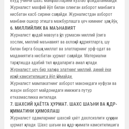
ёхуд учинчи шахс манфаатларини кўзлаб фойдаланмайди.
Журналист махфий йўл билан олинган ахборот манбаига
нисбатан касб сирини сақлайди. Журналистдан ахборот
манбани ошкор этишга мажбурлашга ҳеч кимнинг ҳаққи йўқ.
6. МИЛЛИЙЛИК ВА МАЪНАВИЯТ
Журналист қандай мавзуга қўл урмасин миллий ўзига
хослик, миллий маънавият ва ахлоқий қадриятларга, шу
билан бирга бошқа миллат ва элатларнинг урф-одат ва
маданиятига нисбатан ҳурмат сақлайди. Материални
тарқатишда адабий тил қоидаларига амал қилади.
Журналист ҳеч бир халқ ва элатнинг миллий, диний ёки
ирқий камситилишига йўл қўймайди.
Журналист мамлакатнинг ахборот маконидаги нуфузи ва
жаҳон ахборот майдонидаги имижига путур
етказмасликка интилади.
7. ШАХСИЙ ҲАЁТГА ҲУРМАТ. ШАХС ШАЪНИ ВА ҚАДР-
ҚИММАТИНИ ҲИМОЯЛАШ
Журналист одамларнинг шахсий ҳаёт дахлсизлиги ҳуқуқини
ҳурмат қилади. Шахс шаъни ва қадр-қиммати камситилишига