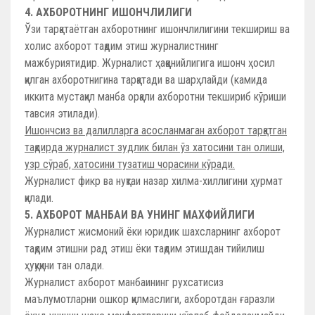
4. АХБОРОТНИНГ ИШОНЧЛИЛИГИ
Ўзи тарқатаётган ахборотнинг ишончлилигини текшириш ва
холис ахборот тақдим этиш журналистнинг
мажбуриятидир. Журналист ҳаққонийлигига ишонч ҳосил
қилган ахборотнигина тарқатади ва шарҳлайди (камида
иккита мустақил манба орқали ахборотни текшириб кўриши
тавсия этилади).
Ишончсиз ва далилларга асосланмаган ахборот тарқатган
тақдирда журналист зудлик билан ўз хатосини тан олиши,
узр сўраб, хатосини тузатиш чорасини кўради.
Журналист фикр ва нуқтаи назар хилма-хиллигини ҳурмат
қилади.
5. АХБОРОТ МАНБАИ ВА УНИНГ МАХФИЙЛИГИ
Журналист жисмоний ёки юридик шахсларнинг ахборот
тақдим этишни рад этиш ёки тақдим этишдан тийилиш
ҳуқуқини тан олади.
Журналист ахборот манбаининг рухсатисиз
маълумотларни ошкор қилмаслиги, ахборотдан ғаразли