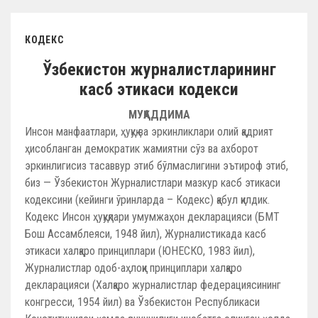
КОДЕКС
Ўзбекистон журналистларининг
касб этикаси кодекси
МУҚАДДИМА
Инсон манфаатлари, ҳуқуқ ва эркинликлари олий қадрият
ҳисобланган демократик жамиятни сўз ва ахборот
эркинлигисиз тасаввур этиб бўлмаслигини эътироф этиб,
биз — Ўзбекистон Журналистлари мазкур касб этикаси
кодексини (кейинги ўринларда – Кодекс) қабул қилдик.
Кодекс Инсон ҳуқуқлари умумжаҳон декларацияси (БМТ
Бош Ассамблеяси, 1948 йил), Журналистикада касб
этикаси халқаро принциплари (ЮНЕСКО, 1983 йил),
Журналистлар одоб-аҳлоқи принциплари халқаро
декларацияси (Халқаро журналистлар федерациясининг
конгресси, 1954 йил) ва Ўзбекистон Республикаси