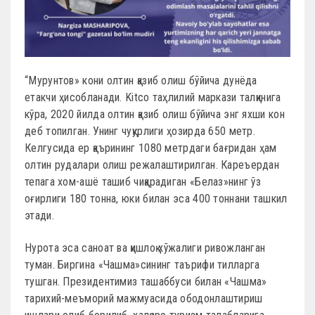
“Мурунтов» кони олтин қазиб олиш бўйича дунёда
етакчи ҳисобланади. Kitco таҳлилий маркази талқинига
кўра, 2020 йилда олтин қазиб олиш бўйича энг яхши кон
деб топилган. Унинг чуқурлиги ҳозирда 650 метр.
Келгусида ер қаърининг 1080 метрдаги бағридан ҳам
олтин рудалари олиш режалаштирилган. Кареъердан
тепага хом-ашё ташиб чиқарадиган «Белаз»нинг ўз
оғирлиги 180 тонна, юки билан эса 400 тоннани ташкил
этади.
Нурота эса саноат ва қишлоқ хўжалиги ривожланган
туман. Биргина «Чашма»сининг таърифи тилларга
тушган. Президентимиз ташаббуси билан «Чашма»
тарихий-меъморий мажмуасида ободонлаштириш