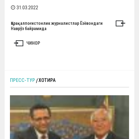
31.03.2022
Н
Қорақалпоғистонлик журналистлар Ёзёвондаги
Наврўз байрамида
а
в
ЧИНОР
и
г
а
ц
ПРЕСС-ТУР
ХОТИРА
и
я
п
о
з
а
п