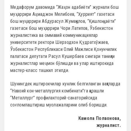
Медафорум давомида “Жаҳон адабиёти” журнали бош
муҳаррири Аҳмаджон Мелибоев, “Ҳуррият” газетаси
бош муҳаррири Абдурасул Жумақулов, “Қишлоқ ҳаёти”
газетаси бош муҳаррири Чори Латипов, Ўзбекистон
журналистика ва оммавий коммуникациялар
университети ректори Шерзодхон Қудратхўжаев,
Ўзбекистон Республикаси Олий Мажлиси Қонунчилик
палатаси депутати Расул Кушербаев сингари таниқли
журналистлар меҳмон бўлишди ва улар иштирокида
мастер-класс ташкил этилди.
Шунингдек иштирокчилар кунлик белгиланган вақтларда
“Навоий кон-металлургия комбинати”га қарашли
“Металлург” профилакторий-санаторийсида
соғломлаштириш муолажаларини олиб боришди.
Камола Полвонова,
журналист.