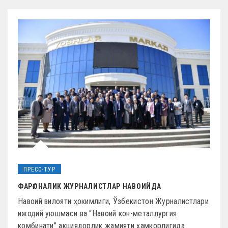
ПРЕСС-ТУР
ФАРҒОНАЛИК ЖУРНАЛИСТЛАР НАВОИЙДА
Навоий вилояти ҳокимлиги, Ўзбекистон Журналистлари
ижодий уюшмаси ва “Навоий кон-металлургия
комбинати” акциядорлик жамияти ҳамкорлигида