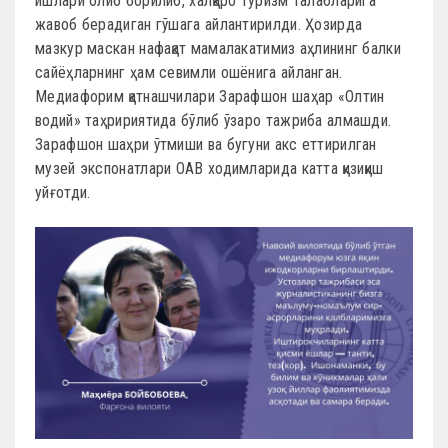
ишлари олиб борилиб, халқаро туризм талабларига
жавоб берадиган гўшага айлантирилди. Ҳозирда
мазкур маскан нафақат мамалакатимиз аҳлининг балки
сайёҳларнинг ҳам севимли ошёнига айланган.
Медиафорим қатнашчилари Зарафшон шаҳар «Олтин
водий» таҳририятида бўлиб ўзаро тажриба алмашди.
Зарафшон шаҳри ўтмиши ва бугуни акс еттирилган
музей экспонатлари ОAВ ходимларида катта қизиқиш
уйғотди.