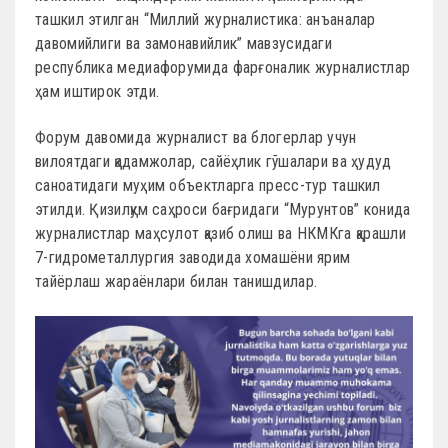
ташкил этилган “Миллий журналистика: анъаналар
давомийлиги ва замонавийлик” мавзусидаги
республика медиафорумида фарғоналик журналистлар
ҳам иштирок этди.
Форум давомида журналист ва блогерлар учун
вилоятдаги қадамжолар, сайёҳлик гўшалари ва ҳудуд
саноатидаги муҳим объектларга пресс-тур ташкил
этилди. Қизилқум саҳроси бағридаги “Мурунтов” конида
журналистлар маҳсулот қазиб олиш ва НКМКга қарашли
7-гидрометаллургия заводида хомашёни ярим
тайёрлаш жараёнлари билан танишдилар.