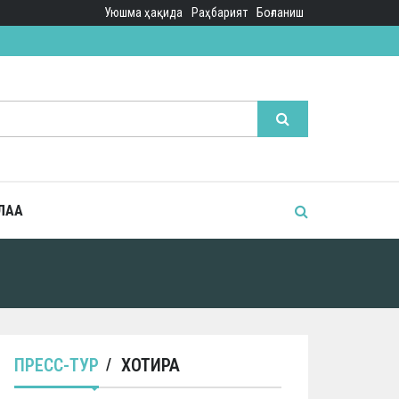
Уюшма ҳақида
Раҳбарият
Боғланиш
ЛАА
ПРЕСС-ТУР
ХОТИРА