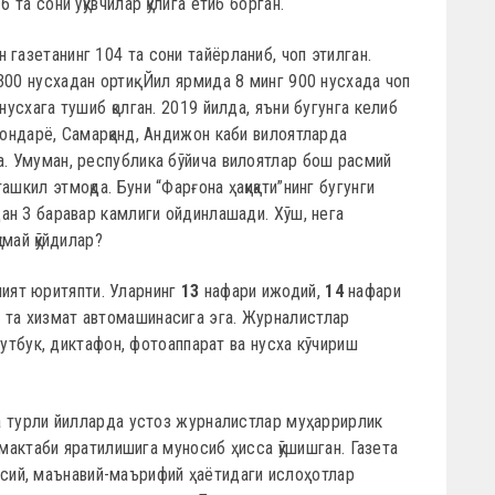
 та сони ўқувчилар қўлига етиб борган.
газетанинг 104 та сони тайёрланиб, чоп этилган.
00 нусхадан ортиқ. Йил ярмида 8 минг 900 нусхада чоп
нусхага тушиб қолган. 2019 йилда, яъни бугунга келиб
хондарё, Самарқанд, Андижон каби вилоятларда
а. Умуман, республика бўйича вилоятлар бош расмий
шкил этмоқда. Буни “Фарғона ҳақиқати”нинг бугунги
дан 3 баравар камлиги ойдинлашади. Хўш, нега
имай қўйдилар?
ият юритяпти. Уларнинг
13
нафари ижодий,
14
нафари
3
та хизмат автомашинасига эга. Журналистлар
тбук, диктафон, фотоаппарат ва нусха кўчириш
ага турли йилларда устоз журналистлар муҳаррирлик
од мактаби яратилишига муносиб ҳисса қўшишган. Газета
ий, маънавий-маърифий ҳаётидаги ислоҳотлар