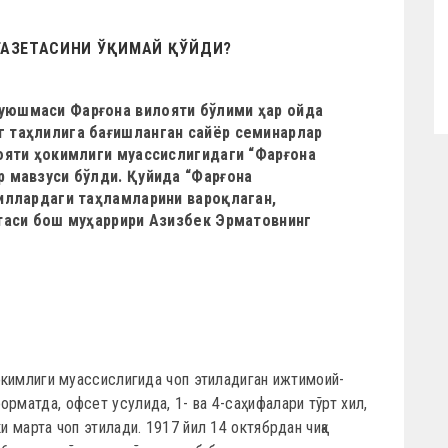
 ГАЗЕТАСИНИ ЎҚИМАЙ ҚЎЙДИ?
уюшмаси Фарғона вилояти бўлими ҳар ойда
г таҳлилига бағишланган сайёр семинарлар
лояти ҳокимлиги муассислигидаги “Фарғона
р мавзуси бўлди. Қуйида “Фарғона
йиллардаги таҳламларини вароқлаган,
етаси бош муҳаррири Азизбек Эрматовнинг
ҳокимлиги муассислигида чоп этиладиган ижтимоий-
орматда, офсет усулида, 1- ва 4-саҳифалари тўрт хил,
и марта чоп этилади. 1917 йил 14 октябрдан чиқа