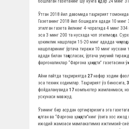
бошлаган газетанинг шу кунга қадар 24 минг 316
Ўтган 2018 йил давомида таҳририят томонидан 
Газетанинг 2018 йил бошидаги адади 10 минг 3
этилган газета йилнинг 4-чорагида 4 минг 334 
эса 3 минг 200 та нусхада чоп этилмоқда. Сур
ҳокимлик нашрлари 15-20 минг ададда чиқмоқд
нашрларининг ўртача тиражи 10 минг нусхани та
адади билан таққосласак, ўртача умумий тираж
фарғоналиклар “Фарғона ҳақиқати” газетасини ўқ
Айни пайтда таҳририятда
27
нафар ходим фаол
эса техник ходимлар. Таҳририят ўз биносига,
фойдаланувида
17
компьютер жамланмаси, ноу
ускунаси мавжуд.
Ўзининг бир асрдан ортиқ тарихига эга газет
қилган ва “Фарғона ҳақиқати”нинг ўзига хос иж
ижодий жамоаси мамлакатимиз ижтимоий-сиёс