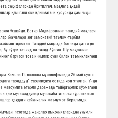
ета саҳифаларида ёритилгач, мақолага қандай
ишлар қилингани ёки қилинмагани хусусида ҳам чиқиш
акка ўхшайди. Ботир Мадиёровнинг танқидий мақоласи
лар боғчалари энг замонавий таълим-тарбия
ойлаштирилган. Танқидий мақолада боғчада ҳатто қўл
, бу тўғри таъкид ва танқид бўлган. Шу мақоланинг
Мнинг барчаси тоза ичимлик суви билан таъминлангани
мақола Камола Полвонова муаллифлигида 26 май кунги
рдаги тараддуд” сарлавҳаси остида чоп этилган. Унда
з мавсумига етарли даражада тайёргарлик кўрмагани
ўйича ҳам мутасаддилар муносабатига ёки кўрсатилган
 ишлар ҳақидаги кейинчалик маълумот берилмади.
 Умуман, газетада жанрлар имкониятларидан унумли