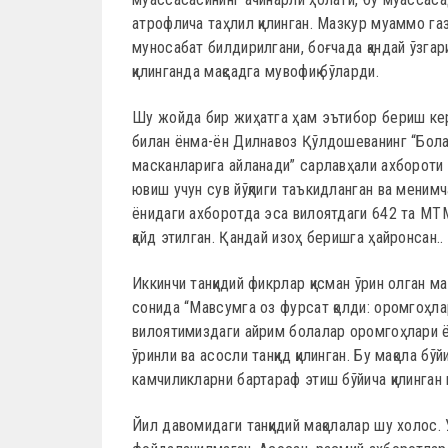
атрофлича таҳлил қилинган. Мазкур муаммо газ
муносабат билдирилгани, боғчада қандай ўзгар
қилинганда мақсадга мувофиқ бўларди.
Шу жойда бир жиҳатга ҳам эътибор бериш кер
билан ёнма-ён Дилнавоз Қўлдошеванинг “Бола
масканларига айланади” сарлавҳали ахбороти ж
ювиш учун сув йўқлиги таъкидланган ва менимча
ёнидаги ахборотда эса вилоятдаги 642 та МТ
қайд этилган. Қандай изоҳ беришга ҳайронсан..
Иккинчи танқидий фикрлар қисман ўрин олган 
сонида “Мавсумга оз фурсат қолди: оромгоҳла
вилоятимиздаги айрим болалар оромгоҳлари ё
ўринли ва асосли танқид қилинган. Бу мақола б
камчиликларни бартараф этиш бўйича қилинган
Йил давомидаги танқидий мақолалар шу холос.