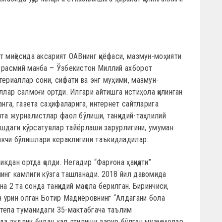
т миқёсида аксарият ОАВнинг қиёфаси, мазмун-моҳияти
н расмий манба – Ўзбекистон Миллий ахборот
териаллар сони, сифати ва энг муҳими, мазмун-
ллар салмоғи ортди. Илгари айтишга истиҳола қилинган
анга, газета саҳифаларига, интернет сайтларига
рта журналистлар фаол бўлиши, танқидий-таҳлилий
лишдаги кўрсатувлар тайёрлаши зарурлигини, умуман
кчи бўлишлари кераклигини таъкидладилар.
икдан ортда қолди. Негадир “Фарғона ҳақиқати”
инг камлиги кўзга ташланади. 2018 йил давомида
на 2 та сонда танқидий мақола берилган. Биринчиси,
ан ўрин олган Ботир Мадиёровнинг “Алдагани бола
штепа туманидаги 35-мактабгача таълим
ада зудлик билан ҳал этилиши зарур бўлган муаммолар