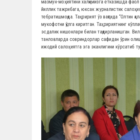
мазмун-моҳиятини халқимизга етказишда фаол и
йиллик тажрибага, юксак журналистик салоҳия
тебратишмоқда. Таҳририят ўз вақтида “Олтин қ
мукофотни қўлга киритган. Таҳририятнинг кўп
эсдалик нишонлари билан тақдирланишган. Вил
танловларда совриндорлар сафидан ўрин олишг
ижодий салоҳиятга эга эканлигини кўрсатиб т