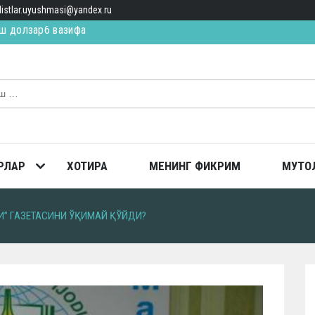
alistlar.uyushmasi@yandex.ru
ИЛ ЯҚИН, ЯҚИН… (қисса)
ТОПГАН
ш долзарб вазифа
РЛАР
ХОТИРА
МЕНИНГ ФИКРИМ
МУТО
И” ГАЗЕТАСИНИ ЎҚИМАЙ ҚЎЙДИ?