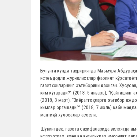
Бугунги кунда таҳририятда Маъмура Абдураҳ
истеъдодли журналистлар фаолият кўрсатаётг
газетхонларнинг эътиборини қозонган. Хусуса
ким кўтаради?” (2018, 5 январь), “Қайтишинг 
(2018, 3 март), “Зиёратгоҳларга эътибор аждо
кимлар эргашади?” (2018, 7 июль) каби мақола
мантиқий хулосалар асосли.
Шунингдек, газета саҳифаларида вилоятда ам
ислоҳотлар, воқеа ва янгиликлар имконият дар