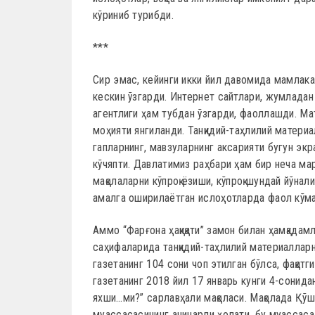
кўриниб турибди.
***
Сир эмас, кейинги икки йил давомида мамлака
кескин ўзгарди. Интернет сайтлари, жумлада
агентлиги ҳам тубдан ўзгарди, фаоллашди. Ма
моҳияти янгиланди. Танқидий-таҳлилий материа
гапларнинг, мавзуларнинг аксарияти бугун экр
кўчяпти. Давлатимиз раҳбари ҳам бир неча ма
мақолаларни кўпроқ ёзиши, кўпроқ шундай йўна
амалга оширилаётган ислоҳотларда фаол кўма
Аммо “Фарғона ҳақиқати” замон билан ҳамқадамл
саҳифаларида танқидий-таҳлилий материалларн
газетанинг 104 сони чоп этилган бўлса, фақатги
газетанинг 2018 йил 17 январь кунги 4-сонид
яхши…ми?” сарлавҳали мақоласи. Мақолада Қў
муассасасининг ачинарли ҳолати, бу муассас