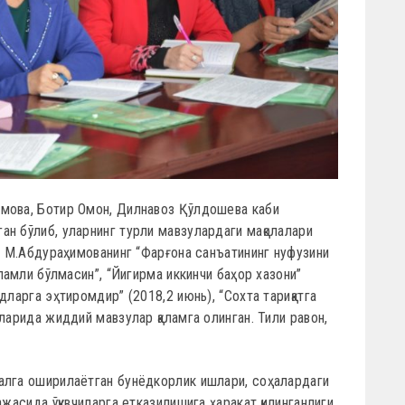
имова, Ботир Омон, Дилнавоз Қўлдошева каби
ан бўлиб, уларнинг турли мавзулардаги мақолалари
н, М.Абдураҳимованинг “Фарғона санъатининг нуфузини
аламли бўлмасин”, “Йигирма иккинчи баҳор хазони”
дларга эҳтиромдир” (2018,2 июнь), “Сохта тариқатга
ларида жиддий мавзулар қаламга олинган. Тили равон,
алга оширилаётган бунёдкорлик ишлари, соҳалардаги
ажасида ўқувчиларга етказилишига ҳаракат қилинганлиги