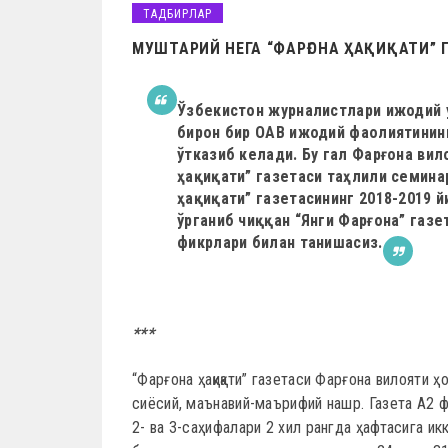
ТАДБИРЛАР
МУШТАРИЙ НЕГА “ФАРҒОНА ҲАҚИҚАТИ”
Ўзбекистон журналистлари ижодий 
бирон бир ОАВ ижодий фаолиятинин
ўтказиб келади. Бу гал Фарғона ви
ҳақиқати” газетаси таҳлили семина
ҳақиқати” газетасининг 2018-2019 
ўрганиб чиққан “Янги Фарғона” газ
фикрлари билан танишасиз.
***
“Фарғона ҳақиқати” газетаси Фарғона вилояти 
сиёсий, маънавий-маърифий нашр. Газета А2 ф
2- ва 3-саҳифалари 2 хил рангда ҳафтасига икк