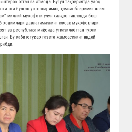
штирок этган ва этмоқда. Бугун таҳририятда узоқ
тга эга бўлган устозларимиз, ҳамкасбларимиз қалам
алам” миллий мукофоти учун халқаро танловда бош
лаб ходимлари давлатимизнинг юксак мукофотлари,
оят ва республика миқёсида ўтказилаётган турли
ан. Бу каби ютуқлар газета жамоасининг қандай
урибди.