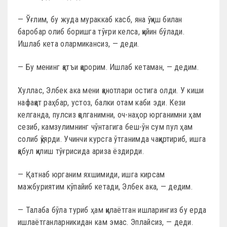
— Ўғлим, бу жуда мураккаб касб, яна ўқиш билан
баробар олиб боришга тўғри келса, қийин бўлади.
Ишлаб кета олармикансиз, — деди.
— Бу менинг қатъи қарорим. Ишлаб кетаман, — дедим.
Хуллас, Элбек ака мени қанотлари остига олди. У киши
нафақат раҳбар, устоз, балки отам каби эди. Кези
келганда, пулсиз қолганимни, оч-наҳор юрганимни ҳам
сезиб, камзулимнинг чўнтагига беш-ўн сум пул ҳам
солиб қўярди. Учинчи курсга ўтганимда чақиртириб, ишга
қабул қилиш тўғрисида ариза ёздирди.
— Қатнаб юрганим яхшимиди, ишга кирсам
мажбуриятим кўпайиб кетади, Элбек ака, — дедим.
— Талаба бўла туриб ҳам қилаётган ишларингиз бу ерда
ишлаётганларникидан кам эмас. Эплайсиз, — деди.