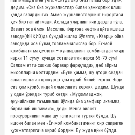
пайтимизда мен унга: «Сизда бир оғиз гапим бор эди»,
дедим. «Сиз биз журналистлар билан ҳамкорлик қилиш
ҳақида гапирдингиз. Аммо журна­лист­ларнинг бирортаси
ҳеч бир гап айтмади. Аслида уларнинг ичи дард­га тўла.
Вазият эса ёмон. Масалан, Фар­ғона нефт­ни қайта ишлаш
заводи(ФНҚИЗ)да бундай ишлар бўляпти, «Кварц» ойна
заводида эса бунақа товламачиликлар бор. Ёғ-мой
комбинати маҳсулоти – кунжаранинг комбинатдан чиқиш
нархи 11 сўму кўчада сотилаётган нархи 65-70 сўм!
Салкам етти-саккиз баравар фарқ қилади», деб айрим
мисолларни келтирдим. «Буни ҳамма, шу қатори сиздан
аввал ишлаган прокурор ҳам кўриб, билиб турган. Энди
сиз ҳам кўриб, индай олмасангиз керак», дедим. Шунда
у одам ўрнидан туриб кетди. «Муҳаммаджон,
қонунийликни таъминлаш йўлида биз ҳамфикр эканмиз,
бирлашиб ишлаймиз», деди. Менга вилоят
прокурорининг мана шу гапи катта туртки бўлди. Шу
ишонч билан мен «Ёғ-мой комбинати»нинг сир сақланган
ҳужжатларигача кириб бордим. Бу жуда қийин бўлди.