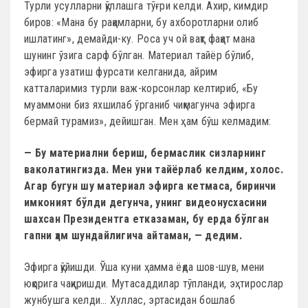
Турли усулларни қўллашга тўғри келди. Ахир, кимдир
биров: «Мана бу рақамларни, бу ахборотларни олиб
ишлатинг», демайди-ку. Роса уч ой вақт фақат мана
шунинг ўзига сарф бўлган. Материал тайёр бўлиб,
эфирга узатиш фурсати келганида, айрим
катталаримиз турли важ-корсонлар келтириб, «Бу
муам­мони биз яхшилаб ўрганиб чиқмагунча эфирга
бермай турамиз», дейишган. Мен ҳам бўш келмадим:
— Бу материални бериш, бермаслик сизларнинг
ваколатингизда. Мен уни тайёрлаб келдим, холос.
Агар бугун шу материал эфирга кетмаса, биринчи
имконият бўлди дегунча, унинг видеонусхасини
шахсан Президентга етказаман, бу ерда бўлган
гапни ҳам шундайлигича айтаман, — дедим.
Эфирга қўйишди. Ўша куни ҳамма ёқда шов-шув, мени
юқорига чақиришди. Мутасаддилар тўпланди, эҳтирослар
жунбушга келди… Хуллас, эртасидан бошлаб