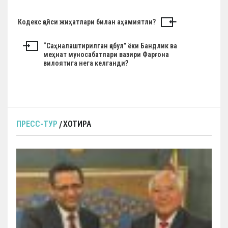
Н
Кодекс қайси жиҳатлари билан аҳамиятли?
а
“Саҳналаштирилган қабул” ёки Бандлик ва
в
меҳнат муносабатлари вазири Фарғона
вилоятига нега келганди?
и
г
а
ц
и
ПРЕСС-ТУР
ХОТИРА
я
п
о
з
а
п
и