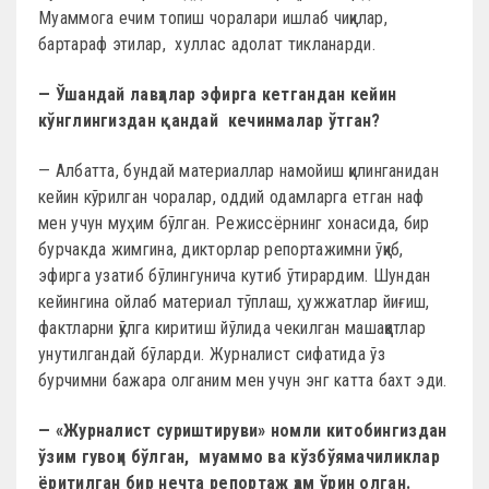
Муаммога ечим топиш чоралари ишлаб чиқилар,
бартараф этилар, хуллас адолат тикланарди.
— Ўшандай лавҳалар эфирга кетгандан кейин
кўнглингиздан қандай кечинмалар ўтган?
— Албатта, бундай материаллар намо­йиш қилинганидан
кейин кўрилган чоралар, оддий одамларга етган наф
мен учун муҳим бўлган. Режиссёрнинг хонасида, бир
бурчакда жимгина, дикторлар репортажимни ўқиб,
эфирга узатиб бўлингунича кутиб ўтирардим. Шундан
ке­йин­гина ойлаб материал тўплаш, ҳужжатлар йиғиш,
фактларни қўлга киритиш йўлида чекилган машаққатлар
унутилгандай бўларди. Журналист сифатида ўз
бурчимни бажара олганим мен учун энг катта бахт эди.
— «Журналист суриштируви» номли китобингиздан
ўзим гувоҳи бўлган, муаммо ва кўзбўямачиликлар
ёритилган бир нечта репортаж ҳам ўрин олган.