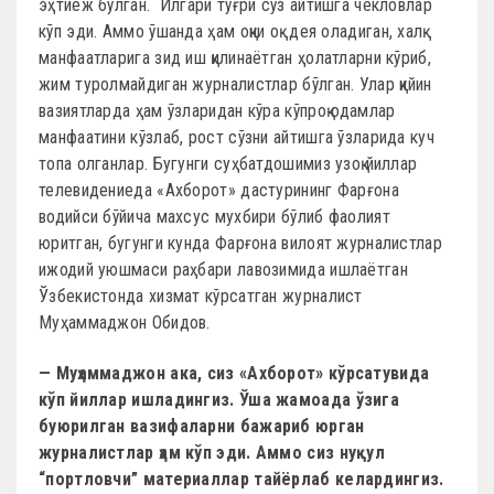
эҳтиёж бўлган. Илгари тўғри сўз айтишга чекловлар
кўп эди. Аммо ўшанда ҳам оқни оқ дея оладиган, халқ
манфаатларига зид иш қилинаётган ҳолатларни кўриб,
жим туролмайдиган журналистлар бўлган. Улар қийин
вазиятларда ҳам ўзларидан кўра кўпроқ одамлар
манфаатини кўзлаб, рост сўзни айтишга ўзларида куч
топа олганлар. Бугунги суҳбатдошимиз узоқ йиллар
телевидениеда «Ахборот» дастурининг Фарғона
водийси бўйича махсус мухбири бўлиб фаолият
юритган, бугунги кунда Фарғона вилоят журналистлар
ижодий уюшмаси раҳбари лавозимида ишлаётган
Ўзбекистонда хизмат кўрсатган журналист
Муҳаммаджон Обидов.
— Муҳаммаджон ака, сиз «Ахборот» кўрсатувида
кўп йиллар ишладингиз. Ўша жамоада ўзига
буюрилган вазифаларни бажариб юрган
журналистлар ҳам кўп эди. Аммо сиз нуқул
“портловчи” материаллар тайёрлаб келардингиз.