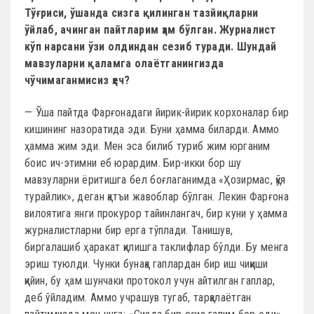
Тўғриси, ўшанда сизга қилинган тазйиқларни
ўйлаб, ачинган пайтларим ҳам бўлган. Журналист
кўп нарсани ўзи олдиндан сезиб туради. Шундай
мавзуларни қаламга олаётганингизда
чўчимаганмисиз ҳеч?
— Ўша пайтда Фарғонадаги йирик-йирик корхоналар бир
кишининг назоратида эди. Буни ҳамма биларди. Аммо
ҳамма жим эди. Мен эса билиб туриб жим юрганим
боис ич-этимни еб юрардим. Бир-икки бор шу
мавзуларни ёритишга бел боғлаганимда «Ҳозирмас, қўя
турайлик», деган қатъи жавоблар бўлган. Лекин Фарғона
вилоятига янги прокурор тайинлангач, бир куни у ҳамма
журналистларни бир ерга тўплади. Танишув,
биргалашиб ҳаракат қилишга таклифлар бўлди. Бу менга
эриш туюлди. Чунки бунақа гаплардан бир иш чиқиши
қийин, бу ҳам шунчаки протокол учун айтилган гаплар,
деб ўйладим. Аммо учрашув тугаб, тарқалаётган