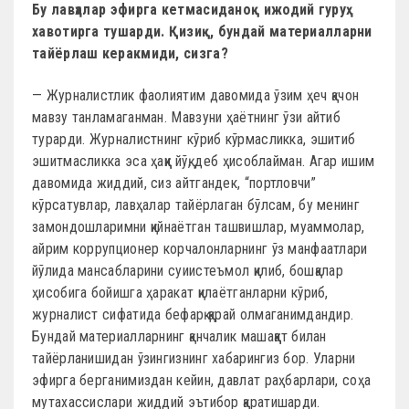
Бу лавҳалар эфирга кетмасиданоқ ижодий гуруҳ
хавотирга тушарди. Қизиқ, бундай материалларни
тайёрлаш керакмиди, сизга?
— Журналистлик фаолиятим давомида ўзим ҳеч қачон
мавзу танламаганман. Мавзуни ҳаётнинг ўзи айтиб
турарди. Журналистнинг кўриб кўрмасликка, эшитиб
эшитмасликка эса ҳаққи йўқ, деб ҳисоблайман. Агар ишим
давомида жиддий, сиз айтгандек, “портловчи”
кўрсатувлар, лавҳалар тайёрлаган бўлсам, бу менинг
замондошларимни қийнаётган ташвишлар, муаммолар,
айрим коррупционер корчалонларнинг ўз манфаатлари
йўлида мансабларини суиистеъмол қилиб, бошқалар
ҳисобига бойишга ҳаракат қилаётганларни кўриб,
журналист сифатида бефарқ қарай олмаганимдандир.
Бундай материалларнинг қанчалик машаққат билан
тайёрланишидан ўзингизнинг хабарингиз бор. Уларни
эфирга берганимиздан кейин, давлат раҳбарлари, соҳа
мутахассислари жиддий эътибор қаратишарди.