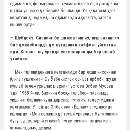
одамларга, фермерларга, хўжаликларга ёғ, кунжара ва
шулха ўз нархида берила бошланди. Ўз ҳақларини қўлга
киритган қанчадан-қанча одамларда адолатга, ҳаётга
ишонч ортди.
— Шубҳасиз. Сизнинг бу шижоатингиз, журъатингиз
биз ҳамкасбларда ҳам кўтаринки кайфият уйғотган
эди. Келинг, шу ўринда устозларни ҳам бир эслаб
ўтайлик.
— Мен телевидениега келганимда бир яхши инсоннинг
қўлига тушганман. Бу Ўзбекистон санъат арбоби, жуда
кўплаб тележурналистларнинг устози Элбек Мусаев
эди. 1968 йили, биринчи босқич талабаси эканимда,
ўқишнинг биринчи куни дарслар тугагач, телестудияга
келганман. У пайтда Элбек ака «Ёшлик» студия­сида
ишларди. «Мен келажакда тележурналист бўлмоқчиман,
бугун, дарсларни ўтказиб, тўғри сизнинг олдингизга
келавердим», дедим.