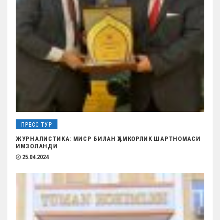
с
я
м
ПРЕСС-ТУР
ЖУРНАЛИСТИКА: МИСР БИЛАН ҲАМКОРЛИК ШАРТНОМАСИ
ИМЗОЛАНДИ
25.04.2024