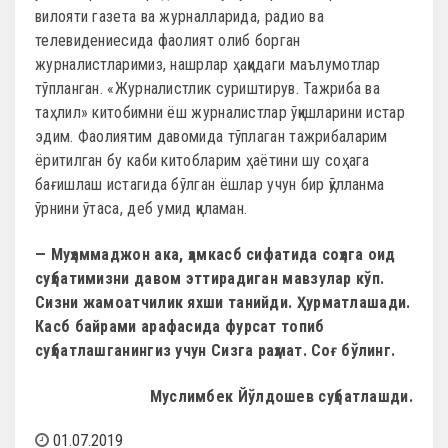
вилояти газета ва журналларида, радио ва
телевидениесида фаолият олиб борган
журналистларимиз, нашрлар ҳақидаги маълумотлар
тўпланган. «Журналистлик суриштирув. Тажриба ва
таҳлил» китобимни ёш журналистлар ўқишларини истар
эдим. Фаолиятим давомида тўплаган тажрибаларим
ёритилган бу каби китобларим ҳаётини шу соҳага
бағишлаш истагида бўлган ёшлар учун бир қўлланма
ўрнини ўтаса, деб умид қиламан.
— Муҳаммаджон ака, ҳамкасб сифатида соҳага оид
суҳбатимизни давом эттирадиган мавзулар кўп.
Сизни жамоатчилик яхши танийди. Ҳурматлашади.
Касб байрами арафасида фурсат топиб
суҳбатлашганингиз учун Сизга раҳмат. Соғ бўлинг.
Муслимбек Йўлдошев суҳбатлашди.
01.07.2019