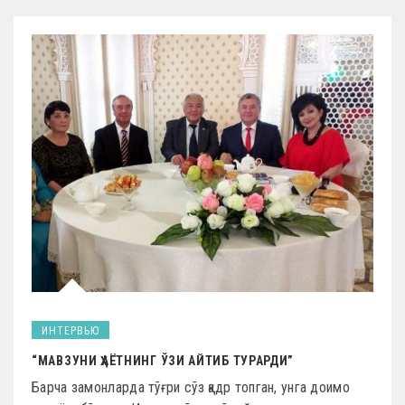
ИНТЕРВЬЮ
“МАВЗУНИ ҲАЁТНИНГ ЎЗИ АЙТИБ ТУРАРДИ”
Барча замонларда тўғри сўз қадр топган, унга доимо