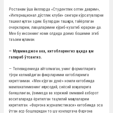
Ростанам ўша йилларда «Студентлик олтин даврим»,
«Интернационал дўстлик клуби» сингари кўрсатувларни
ташкил қилган эдим. Булардан ташқари, тайёрлаган
очерк­ларим, лавҳаларимни кўриб-кузатиб юраркан-да.
Мен бу инсоннинг номи олдида доимо бошимни эгиб
таъзим қиламан.
— Муҳаммаджон ака, китобларингиз ҳақида ҳам
гапириб ўтсангиз.
— Телевидениеда айтолмаган, унинг форматларига
тўғри келмайдиган фикрларимни китобларимга
киритганман. «Мен кўрган дунё» номли китобимда
мамлакатимизнинг иқтисодий, сиёсий воқеаларига
бағишланган, ўзимизда ва хорижий омма­вий ахборот
воситаларида ёритилган таҳлилий мақолаларим
киритилган. «Фар­ғона журналистикаси» китобимда эса
ўтган аср бошларидан то шу кунларгача Фарғона