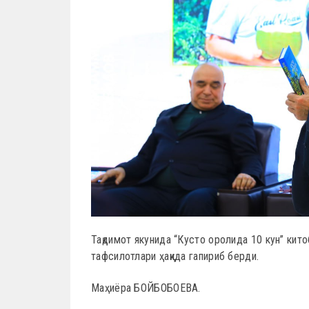
Тақдимот якунида “Кусто оролида 10 кун” ки
тафсилотлари ҳақида гапириб берди.
Маҳиёра БОЙБОБОЕВА.