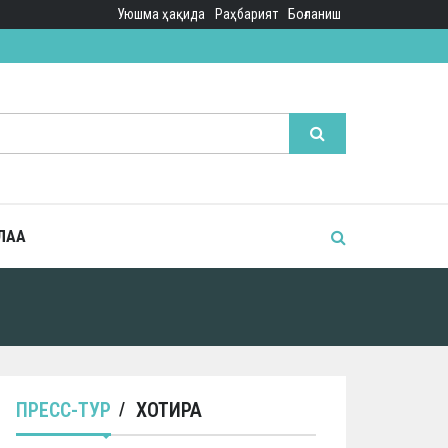
Уюшма ҳақида
Раҳбарият
Боғланиш
ЛАА
ПРЕСС-ТУР
ХОТИРА