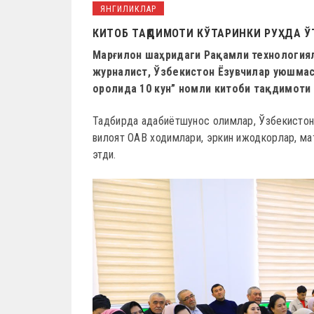
ЯНГИЛИКЛАР
КИТОБ ТАҚДИМОТИ КЎТАРИНКИ РУҲДА 
Марғилон шаҳридаги Рақамли технологиял
журналист, Ўзбекистон Ёзувчилар уюшма
оролида 10 кун” номли китоби тақдимоти 
Тадбирда адабиётшунос олимлар, Ўзбекистон
вилоят ОАВ ходимлари, эркин ижодкорлар, ма
этди.