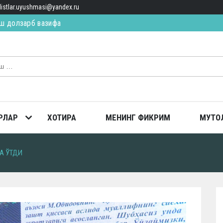
alistlar.uyushmasi@yandex.ru
ИЛ ЯҚИН, ЯҚИН… (қисса)
ТОПГАН
ш долзарб вазифа
РЛАР
ХОТИРА
МЕНИНГ ФИКРИМ
МУТО
А ЎТДИ