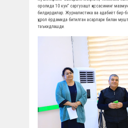
оролида 10 кун” саргузашт қиссасининг мазму
билдирдилар. Журналистика ва адабиёт бир-би
қурол ёрдамида битилган асарлари билан мушт
таъкидлашди.