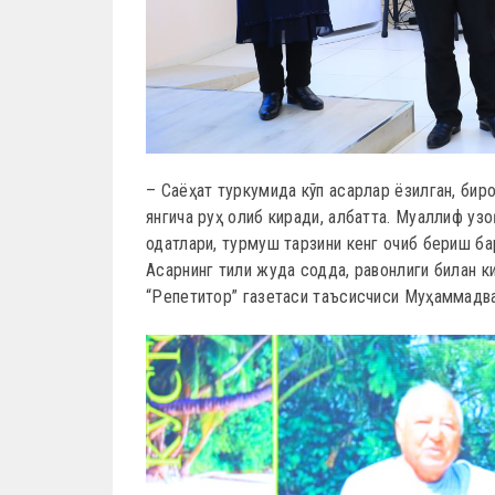
– Саёҳат туркумида кўп асарлар ёзилган, биро
янгича руҳ олиб киради, албатта. Муаллиф узо
одатлари, турмуш тарзини кенг очиб бериш ба
Асарнинг тили жуда содда, равонлиги билан к
“Репетитор” газетаси таъсисчиси Муҳаммадв