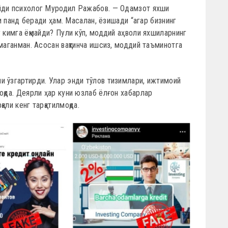
ейди психолог Муродил Ражабов. — Одамзот яхши
ги панд беради ҳам. Масалан, ёзишади “агар бизнинг
у кимга ёқмайди? Пули кўп, моддий аҳволи яхшиларнинг
маганман. Асосан вақтинча ишсиз, моддий таъминотга
и ўзгартирди. Улар энди тўлов тизимлари, ижтимоий
оқда. Деярли ҳар куни юзлаб ёлғон хабарлар
али кенг тарқатилмоқда.