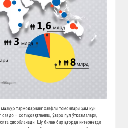
 мазкур тармоқларнинг хавфли томонлари ҳам кун
 савдо – сотиқ, овқатланиш, ўзаро пул ўтказмалари,
осита ҳисобланади. Шу билан бир қаторда интернетда