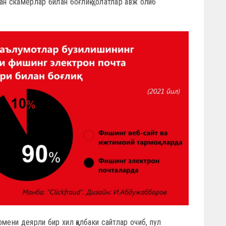
ан скамерлар билан боғлиқ ҳолатлар авж олиб
мени деярли бир хил қалбаки сайтлар очиб, пул