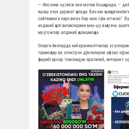
— Инсонни эҳтиёж ёки мотив бошқаради, — д
яшаш учун ҳаракат қилади. Баъзан қизиқувчанли
сайтимизга кирсангиз бир млн сўм ютасиз”. Б
алданиб қолганликларини мен шу вақтгача эшит
муҳтожлар алданиб қолишмоқда.
Охирги йилларда кибержиноятчилар усулларин
тармоқлар ва электрон дўконларни афзал кўрм
фирибгарлар томонидан яратилиб, интернет орқ