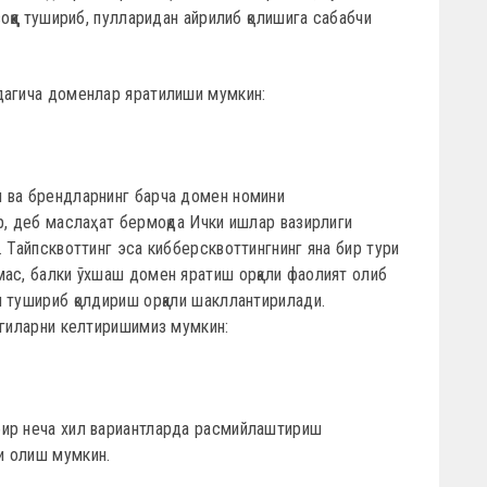
оққа тушириб, пулларидан айрилиб қолишига сабабчи
дагича доменлар яратилиши мумкин:
 ва брендларнинг барча домен номини
р, деб маслаҳат бермоқда Ички ишлар вазирлиги
 Тайпсквоттинг эса кибберсквоттингнинг яна бир тури
мас, балки ўхшаш домен яратиш орқали фаолият олиб
 тушириб қолдириш орқали шакллантирилади.
агиларни келтиришимиз мумкин:
бир неча хил вариантларда расмийлаштириш
и олиш мумкин.