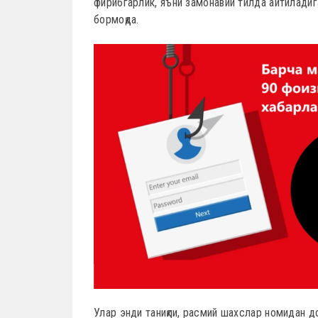
фирибгарлик, яъни замонавий тилда айтиладиг
бормоқда.
Улар энди таниқли, расмий шахслар номидан до