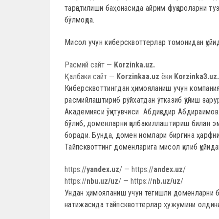
тарқатилиши баҳонасида айрим фуқароларни туз
бўлмоқда.
Мисол учун киберсквоттерлар томонидан қуйи
Расмий сайт —
Korzinka.uz.
Қалбаки сайт —
Korzinkaa.uz
ёки
Korzinka3.uz.
Киберсквоттингдан ҳимояланиш учун компания
расмийлаштириб рўйхатдан ўтказиб қўйиш зару
Академияси ўқитувчиси Абдиқодир Абдираимов.
бўлиб, доменларни қалбакиллаштириш билан э
боради. Бунда, домен номлари биргина ҳарфни
Тайпсквоттинг доменларига мисол қилиб қуйид
https://
yandex.uz
/ — https://
andex.uz
/
https://
nbu.uz/uz
/ — https://
nb.uz/uz
/
Ундан ҳимояланиш учун тегишли доменларни 
натижасида тайпсквоттерлар ҳужумини олдин