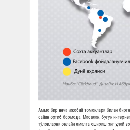
Аммо бир қанча ижобий томонлари билан бирга
сайин ортиб бормоқда. Масалан, бугун интернет
тўловларни онлайн амалга ошириш энг қулай в