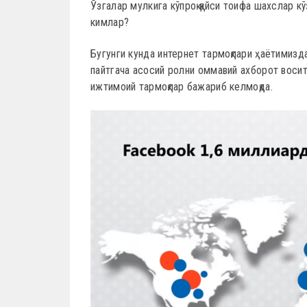
Ўзгалар мулкига кўпроқ қайси тоифа шахслар к
кимлар?
Бугунги кунда интернет тармоқлари ҳаётимизд
пайтгача асосий ролни оммавий ахборот восит
ижтимоий тармоқлар бажариб келмоқда.