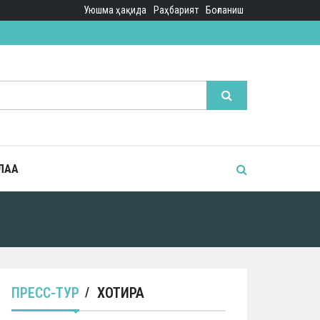
Уюшма ҳақида
Раҳбарият
Боғланиш
ЛАА
ПРЕСС-ТУР
ХОТИРА