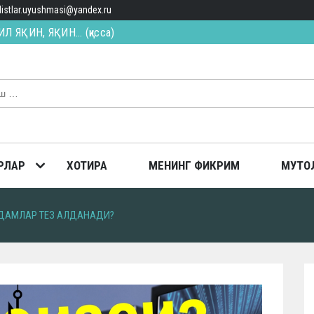
alistlar.uyushmasi@yandex.ru
ИЛ ЯҚИН, ЯҚИН… (қисса)
ТОПГАН
ш долзарб вазифа
РЛАР
ХОТИРА
МЕНИНГ ФИКРИМ
МУТО
ОДАМЛАР ТЕЗ АЛДАНАДИ?