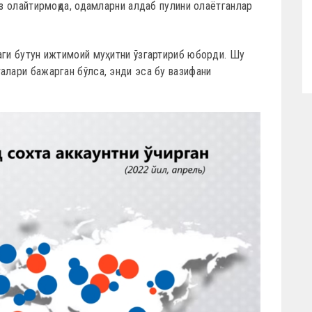
ўз олайтирмоқда, одамларни алдаб пулини олаётганлар
аги бутун ижтимоий муҳитни ўзгартириб юборди. Шу
алари бажарган бўлса, энди эса бу вазифани