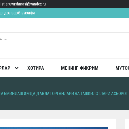
alistlar.uyushmasi@yandex.ru
ИЛ ЯҚИН, ЯҚИН… (қисса)
ТОПГАН
ш долзарб вазифа
РЛАР
ХОТИРА
МЕНИНГ ФИКРИМ
МУТО
ТАЪМИНЛАШ ҲАМДА ДАВЛАТ ОРГАНЛАРИ ВА ТАШКИЛОТЛАРИ АХБОРО