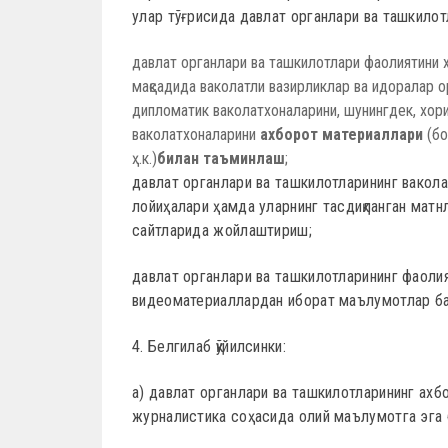
улар тўғрисида давлат органлари ва ташкилот
давлат органлари ва ташкилотлари фаолиятини
мақсадида ваколатли вазирликлар ва идоралар 
дипломатик ваколатхоналарини, шунингдек, хо
ваколатхоналарини
ахборот материаллари
(бо
ҳ.к.)
билан таъминлаш
;
давлат органлари ва ташкилотларининг вакола
лойиҳалари ҳамда уларнинг тасдиқланган матн
сайтларида жойлаштириш;
давлат органлари ва ташкилотларининг фаолия
видеоматериаллардан иборат маълумотлар ба
4. Белгилаб қўйилсинки:
a) давлат органлари ва ташкилотларининг ах
журналистика соҳасида олий маълумотга эга 