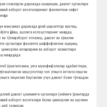
рни сезиларли даражада оширишни, давлат органлари
мавий ахборот воситаларининг фаолиятини сифат
моқда.
ун максимал даражада қулай шароитлар яратиш,
йўлга қўйиш, аҳолига ислоҳотларнинг мақсади,
с ва тўлиқ ахборот етказиш, давлат ва хўжалик
ияти органлари фаолияти шаффофлигини ошириш,
 ҳамкорлик алоқаларини ва ахборот хизматлари
ш мақсадида:
тиб ўрнатилсинки, унга мувофиқ болалар адабиётлари,
 мўлжалланган маҳсулотлар чоп этишга ихтисослашган
ришга лицензия берганлик учун давлат божи тўлашдан
аҳаллий давлат ҳокимияти органлари (кейинги ўринларда
авий ахборот воситалари билан ҳамкорлик ва аҳолини
з деб топилсин.