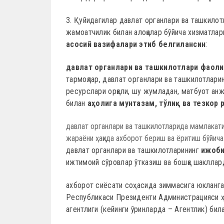
3. Қуйидагилар давлат органлари ва ташкилот
жамоатчилик билан алоқалар бўйича хизматлар
асосий вазифалари этиб белгилансин
:
давлат органлари ва ташкилотлари фаоли
тармоқлар, давлат органлари ва ташкилотларин
ресурслари орқали, шу жумладан, матбуот ан
билан
аҳолига мунтазам, тўлиқ ва тезкор
давлат органлари ва ташкилотларида мамлакатим
жараёни ҳақида ахборот бериш ва ёритиш бўйича
давлат органлари ва ташкилотларининг
ижоби
ижтимоий сўровлар ўтказиш ва бошқа шакллар
ахборот сиёсати соҳасида зиммасига юкланг
Республикаси Президенти Администрацияси ҳ
агентлиги (кейинги ўринларда – Агентлик) бил