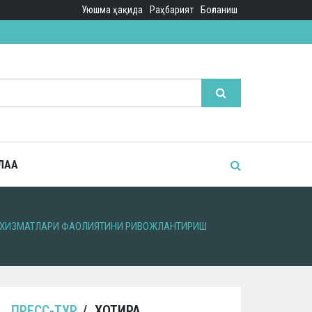
Уюшма ҳақида
Раҳбарият
Боғланиш
ЛАА
Т ХИЗМАТЛАРИ ФАОЛИЯТИНИ РИВОЖЛАНТИРИШ
ПРЕСС-ТУР
ХОТИРА