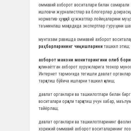
оммавий ахборот воситалари билан самарали 
ишловчи журналистлар ва блогерлар доирасид
норматив-ҳуқуқий ҳужжатлар лойиҳаларини муҳ
таъминлаш мақсадида экспертлар гуруҳини ша
мунтазам равишда оммавий ахборот воситал
раҳбарларининг чиқишларини
ташкил этиш;
ахборот макони мониторингини олиб бори
қилинаётган ахборот хуружларига тезкор мун
Интернет тармоғида тегишли давлат органлар
тарқатиш бўйича ишларни ташкил қилиш;
давлат органлари ва ташкилотлари билан бир
воситалари орқали тарқатиш учун хабар, маълу
тайёрлаш;
давлат органлари ва ташкилотларининг фаоли
хорижий оммавий ахборот воситаларининг поз