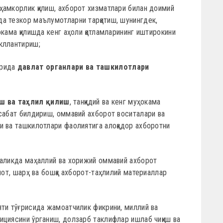
ҳамкорлик қилиш, ахборот хизматлари билан доимий
а тезкор маълумотларни тарқатиш, шунингдек,
окама қилишда кенг аҳоли қатламларининг иштирокини
кллантириш;
арида
давлат органлари ва ташкилотлари
ш ва таҳлил қилиш
, танқидий ва кенг муҳокама
осабат билдириш, оммавий ахборот воситалари ва
и ва ташкилотлари фаолиятига алоқадор ахборотни
галикда маҳаллий ва хорижий оммавий ахборот
мот, шарҳ ва бошқа ахборот-таҳлилий материаллар
яти тўғрисида жамоатчилик фикрини, миллий ва
ициясини ўрганиш, долзарб таклифлар ишлаб чиқиш ва