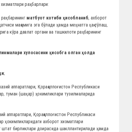
 хизматлари раҳбарлари:
и раҳбарининг
матбуот котиби ҳисобланиб
, ахборот
тчиси мақомига эга бўлади ҳамда меҳнатга ҳақ тўлаш,
рига кўра давлат органи ва ташкилоти раҳбарининг
линмалари хулосасини ҳисобга олган ҳолда
ди
;
казий аппаратлари, Қорақалпоғистон Республикаси
ар, туман (шаҳар) ҳокимликлари тузилмаларида
ий аппаратлари, Қорақалпоғистон Республикаси
ар ҳокимликларидаги ахборот хизматлари
инг штат бирликлари доирасида шакллантирилади ҳамда