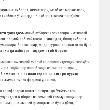
ларининг ахборот хизматлари, матбуот марказлари,
и (кейинги ўринларда – ахборот хизматлари)нинг
яти ҳақида
оммавий ахборот воситалари, ижтимоий
инг расмий веб-сайтлари, шунингдек, бошқа ахборот
жуманлари, брифинглар, медиатурлар ташкил этиш йўли
 равишда ахборот тақдим этиб бориш
;
изнинг ижтимоий-сиёсий ва социал-иқтисодий тараққиёти
 чора-тадбирлар ишлаб чиқиш ва амалга ошириш;
й имижини шакллантириш ва илгари суриш
,
да жамоатчилик фикрини ўрганиш;
ан вазифаларни амалга оширишда Ўзбекистон
узуридаги Ахборот ва оммавий коммуникациялар
ан самарали амалий ҳамкорликни йўлга қўйиш;