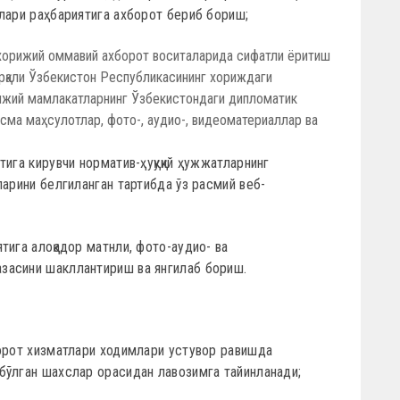
лари раҳбариятига ахборот бериб бориш;
 хорижий оммавий ахборот воситаларида сифатли ёритиш
орқали Ўзбекистон Республикасининг хориждаги
рижий мамлакатларнинг Ўзбекистондаги дипломатик
сма маҳсулотлар, фото-, аудио-, видеоматериаллар ва
тига кирувчи норматив-ҳуқуқий ҳужжатларнинг
ларини белгиланган тартибда ўз расмий веб-
тига алоқадор матнли, фото-аудио- ва
засини шакллантириш ва янгилаб бориш.
борот хизматлари ходимлари устувор равишда
бўлган шахслар орасидан лавозимга тайинланади;