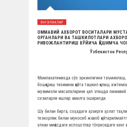
ЯНГИЛИКЛАР
ОММАВИЙ АХБОРОТ ВОСИТАЛАРИ МУСТ
ОРГАНЛАРИ ВА ТАШКИЛОТЛАРИ АХБОР
РИВОЖЛАНТИРИШ БЎЙИЧА ҚЎШИМЧА ЧО
Ўзбекистон Респ
Мамлакатимизда сўз эркинлигини таъминлаш,
бошқариш тизимини қайта ташкил қилиш, ижтим
муаммоли масалаларини ҳал этишда оммавий 
сезиларли ишлар амалга оширилди.
Шу билан бирга, соҳадаги ҳозирги ҳолат таҳли
тезкорлик билан муносиб жавоб қайтарилмаёт
улкан миқёсдаги ислоҳотлар тўғрисидаги кенг 