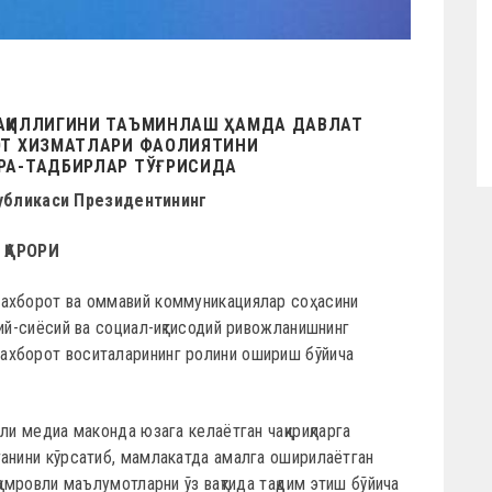
АҚИЛЛИГИНИ ТАЪМИНЛАШ ҲАМДА ДАВЛАТ
ОТ ХИЗМАТЛАРИ ФАОЛИЯТИНИ
РА-ТАДБИРЛАР ТЎҒРИСИДА
убликаси Президентининг
ҚАРОРИ
 ахборот ва оммавий коммуникациялар соҳасини
оий-сиёсий ва социал-иқтисодий ривожланишнинг
ахборот воситаларининг ролини ошириш бўйича
ли медиа маконда юзага келаётган чақириқларга
ганини кўрсатиб, мамлакатда амалга оширилаётган
қамровли маълумотларни ўз вақтида тақдим этиш бўйича