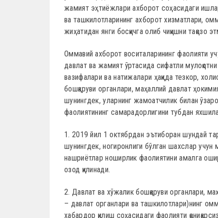
жамият эҳтиёжлари ахборот соҳасидаги ишла
ва ташкилотларининг ахборот хизматлари, ом
жиҳатидан янги босқичга олиб чиқишни тақозо эт
Оммавий ахборот воситаларининг фаолияти уч
давлат ва жамият ўртасида сифатли мулоқотни 
вазифалари ва натижалари ҳақида тезкор, холи
бошқаруви органлари, маҳаллий давлат ҳоким
шунингдек, уларнинг жамоатчилик билан ўзаро
фаолиятининг самарадорлигини тубдан яхшила
1. 2019 йил 1 октябрдан эътиборан шундай тар
шунингдек, ногиронлиги бўлган шахслар учун
нашриётлар ноширлик фаолиятини амалга оши
озод қилинади.
2. Давлат ва хўжалик бошқаруви органлари, м
– давлат органлари ва ташкилотлари)нинг омм
хабардор қилиш соҳасидаги фаолияти қониқарси