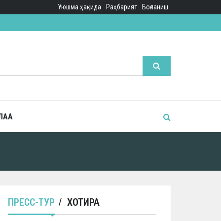
Уюшма ҳақида
Раҳбарият
Боғланиш
ЛАА
ПРЕСС-ТУР
ХОТИРА