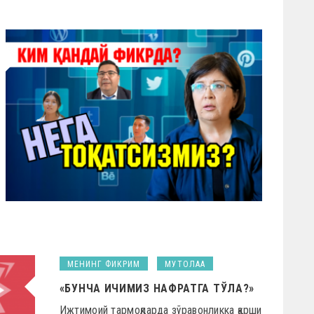
МЕНИНГ ФИКРИМ
МУТОЛАА
«БУНЧА ИЧИМИЗ НАФРАТГА ТЎЛА?»
Ижтимоий тармоқларда зўравонликка қарши