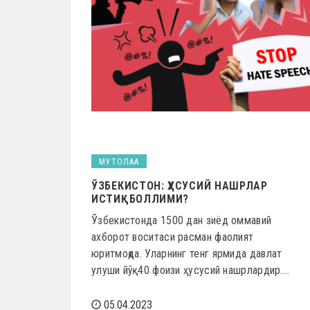
МУТОЛАА
ЎЗБЕКИСТОН: ҲУСУСИЙ НАШРЛАР
ИСТИҚБОЛЛИМИ?
Ўзбекистонда 1500 дан зиёд оммавий
ахборот воситаси расман фаолият
юритмоқда. Уларнинг тенг ярмида давлат
улуши йўқ. 40 фоизи ҳусусий нашрлардир.…
05.04.2023