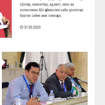
сўзлар, камситиш, адоват, низо ва
холисликка йўл қўймаслик каби ҳолатлар
борган сайин авж олмоқда.
31.05.2023