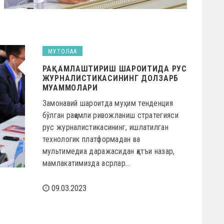
МУТОЛАА
РАҚАМЛАШТИРИШ ШАРОИТИДА РУС
ЖУРНАЛИСТИКАСИНИНГ ДОЛЗАРБ
МУАММОЛАРИ
Замонавий шароитда муҳим тенденция
бўлган рақамли ривожланиш стратегияси
рус журналистикасининг, ишлатилган
технологик платформадан ва
мультимедиа даражасидан қатъи назар,
мамлакатимизда асрлар…
09.03.2023