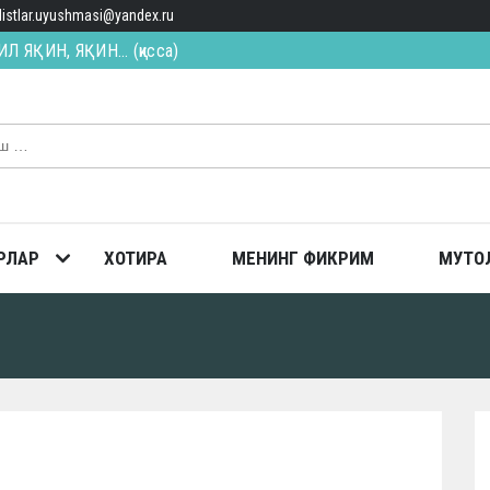
alistlar.uyushmasi@yandex.ru
ИЛ ЯҚИН, ЯҚИН… (қисса)
ТОПГАН
ш долзарб вазифа
РЛАР
ХОТИРА
МЕНИНГ ФИКРИМ
МУТО