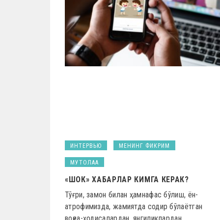
ИНТЕРВЬЮ
МЕНИНГ ФИКРИМ
МУТОЛАА
«ШОК» ХАБАРЛАР КИМГА КЕРАК?
Тўғри, замон билан ҳамнафас бўлиш, ён-
атрофимизда, жамиятда содир бўлаётган
воқеа-ҳодисалардан, янгиликлардан