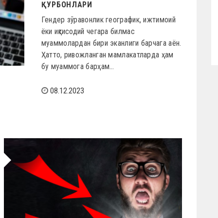
ҚУРБОНЛАРИ
Гендер зўравонлик географик, ижтимоий
ёки иқтисодий чегара билмас
муаммолардан бири эканлиги барчага аён.
Ҳатто, ривожланган мамлакатларда ҳам
бу муаммога барҳам…
08.12.2023