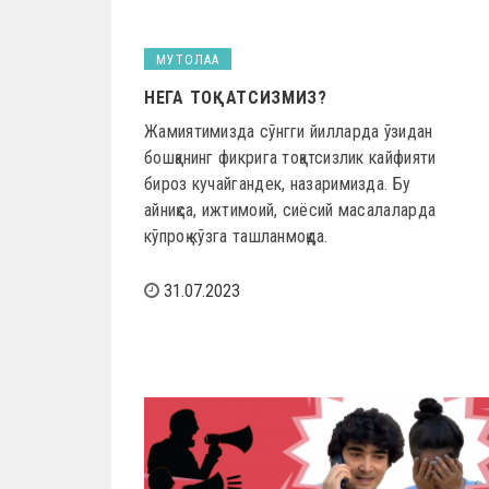
МУТОЛАА
НЕГА ТОҚАТСИЗМИЗ?
Жамиятимизда сўнгги йилларда ўзидан
бошқанинг фикрига тоқатсизлик кайфияти
бироз кучайгандек, назаримизда. Бу
айниқса, ижтимоий, сиёсий масалаларда
кўпроқ кўзга ташланмоқда.
31.07.2023