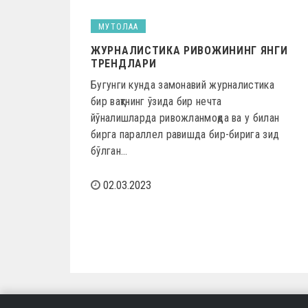
МУТОЛАА
ЖУРНАЛИСТИКА РИВОЖИНИНГ ЯНГИ
ТРЕНДЛАРИ
Бугунги кунда замонавий журналистика
бир вақтнинг ўзида бир нечта
йўналишларда ривожланмоқда ва у билан
бирга параллел равишда бир-бирига зид
бўлган…
02.03.2023