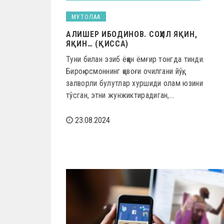
МУТОЛАА
АЛИШЕР ИБОДИНОВ. СОҲИЛ ЯҚИН,
ЯҚИН… (ҚИССА)
Туни билан эзиб ёққан ёмғир тонгда тинди.
Бироқ осмоннинг қовоғи очилгани йўқ,
залворли булутлар хуршиди олам юзини
тўсган, этни жунжиктирадиган,…
23.08.2024