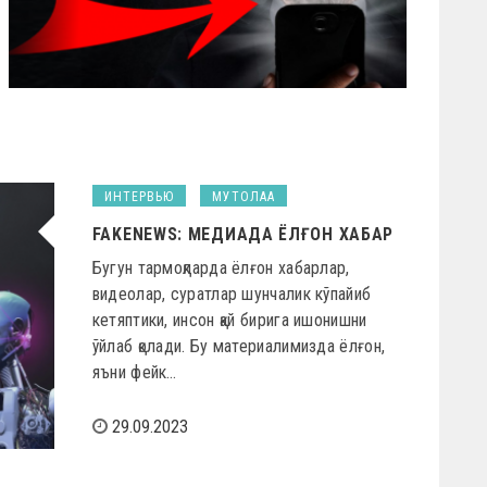
ИНТЕРВЬЮ
МУТОЛАА
FAKENEWS: МЕДИАДА ЁЛҒОН ХАБАР
Бугун тармоқларда ёлғон хабарлар,
видеолар, суратлар шунчалик кўпайиб
кетяптики, инсон қай бирига ишонишни
ўйлаб қолади. Бу материалимизда ёлғон,
яъни фейк…
29.09.2023