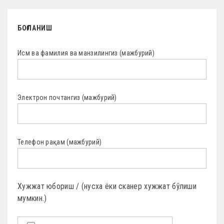
БОҒЛАНИШ
Исм ва фамилия ва манзилингиз (мажбурий)
Электрон почтангиз (мажбурий)
Телефон рақам (мажбурий)
Хужжат юбориш / (нусха ёки сканер хужжат бўлиши
мумкин.)