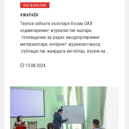
ЯНГИЛИКЛАР
#ЖАРАЁН
Танлов хайъати аъзолари босма ОАВ
ходимларининг журналистик ишлари,
телевидение ва радио ижодкорларининг
материаллари, интернет журналистикаси,
публицистик жанрдаги китоблар, ёзувчи ва…
13.08.2024