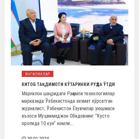
ЯНГИЛИКЛАР
КИТОБ ТАҚДИМОТИ КЎТАРИНКИ РУҲДА ЎТДИ
Марғилон шаҳридаги Рақамли технологиялар
марказида Ўзбекистонда хизмат кўрсатган
журналист, Ўзбекистон Ёзувчилар уюшмаси
аъзоси Муҳаммаджон Обидовнинг “Кусто
оролида 10 кун” номли…
30.01.2024