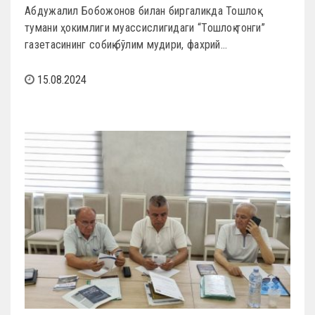
Абдужалил Бобожонов билан биргаликда Тошлоқ
тумани ҳокимлиги муассислигидаги “Тошлоқ тонги”
газетасининг собиқ бўлим мудири, фахрий…
15.08.2024