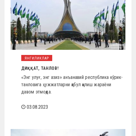
ЯНГИЛИКЛАР
ДИҚҚАТ, ТАНЛОВ!
«Энг улуғ, энг азиз» анъанавий республика кўрик-
танловига ҳужжатларни қабул қилиш жараёни
давом этмоқда.
03.08.2023