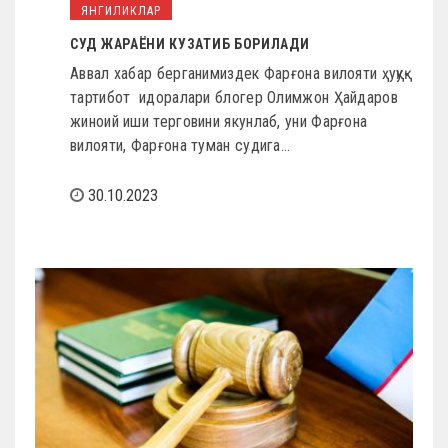
ЯНГИЛИКЛАР
СУД ЖАРАЁНИ КУЗАТИБ БОРИЛАДИ
Аввал хабар берганимиздек Фарғона вилояти ҳуқуқ-
тартибот идоралари блогер Олимжон Ҳайдаров
жиноий иши терговини якунлаб, уни Фарғона
вилояти, Фарғона туман судига…
30.10.2023