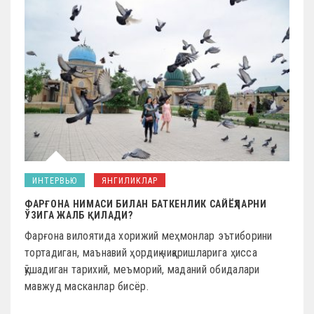
ИНТЕРВЬЮ
ЯНГИЛИКЛАР
ФАРҒОНА НИМАСИ БИЛАН БАТКЕНЛИК САЙЁҲЛАРНИ
ЎЗИГА ЖАЛБ ҚИЛАДИ?
Фарғона вилоятида хорижий меҳмонлар эътиборини
тортадиган, маънавий ҳордиқ чиқаришларига ҳисса
қўшадиган тарихий, меъморий, маданий обидалари
мавжуд масканлар бисёр.