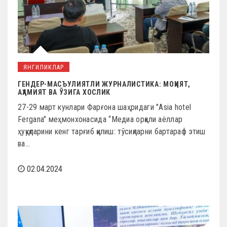
ЯНГИЛИКЛАР
ГЕНДЕР-МАСЪУЛИЯТЛИ ЖУРНАЛИСТИКА: МОҲИЯТ,
АҲАМИЯТ ВА ЎЗИГА ХОСЛИК
27-29 март кунлари Фарғона шаҳридаги "Asia hotel
Fergana" меҳмонхонасида “Медиа орқали аёллар
ҳуқуқларини кенг тарғиб қилиш: тўсиқларни бартараф этиш
ва…
02.04.2024