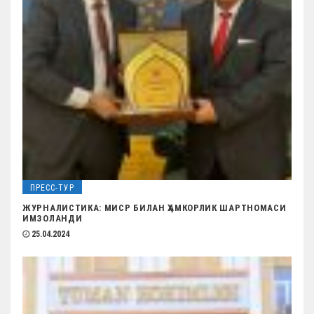
о
з
а
п
и
с
я
м
ПРЕСС-ТУР
ЖУРНАЛИСТИКА: МИСР БИЛАН ҲАМКОРЛИК ШАРТНОМАСИ
ИМЗОЛАНДИ
25.04.2024