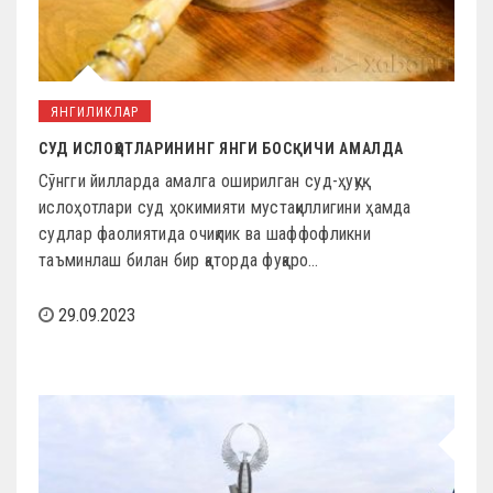
ЯНГИЛИКЛАР
СУД ИСЛОҲОТЛАРИНИНГ ЯНГИ БОСҚИЧИ АМАЛДА
Сўнгги йилларда амалга оширилган суд-ҳуқуқ
ислоҳотлари суд ҳокимияти мустақиллигини ҳамда
судлар фаолиятида очиқлик ва шаффофликни
таъминлаш билан бир қаторда фуқаро…
29.09.2023