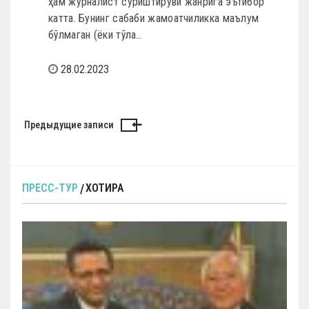
ҳам журналист суриштируви жанрига эътибор
катта. Бунинг сабаби жамоатчиликка маълум
бўлмаган (ёки тўла…
28.02.2023
Н
Предыдущие записи
а
в
и
ПРЕСС-ТУР
ХОТИРА
г
а
ц
и
я
п