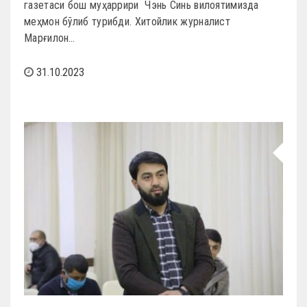
газетаси бош муҳаррири Чэнь Синь вилоятимизда
меҳмон бўлиб турибди. Хитойлик журналист
Марғилон…
31.10.2023