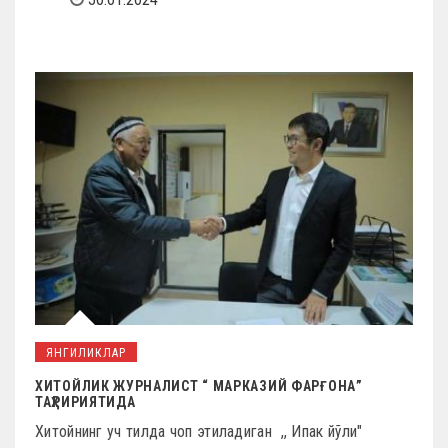
ЯНГИЛИКЛАР
ХИТОЙЛИК ЖУРНАЛИСТ “ МАРКАЗИЙ ФАРҒОНА”
ТАҲРИРИЯТИДА
Хитойнинг уч тилда чоп этиладиган ,, Ипак йўли"