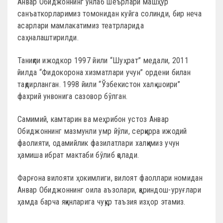
Анвар Обиджоннинг ўнлаб шеърлари машҳур
санъаткорларимиз томонидан куйга солинди, бир неча
асарлари мамлакатимиз театрларида
саҳналаштирилди.
Таниқли ижодкор 1997 йили “Шуҳрат” медали, 2011
йилда “Фидокорона хизматлари учун” ордени билан
тақдирланган. 1998 йили “Ўзбекистон халқ шоири”
фахрий унвонига сазовор бўлган.
Самимий, камтарин ва меҳрибон устоз Анвар
Обиджоннинг мазмунли умр йўли, серқирра ижодий
фаолияти, одамийлик фазилатлари халқимиз учун
ҳамиша ибрат мактаби бўлиб қолади.
Фарғона вилояти ҳокимлиги, вилоят фаоллари номидан
Анвар Обиджоннинг оила аъзолари, қариндош-уруғлари
ҳамда барча яқинларига чуқур таъзия изҳор этамиз.