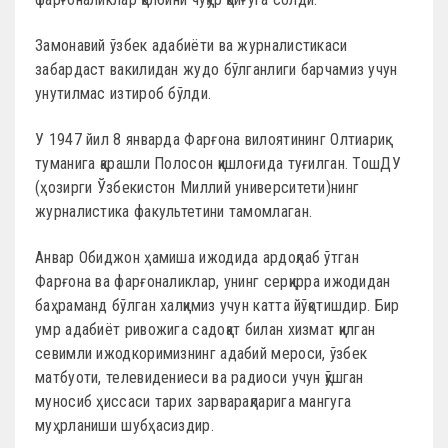
Замонавий ўзбек адабиёти ва журналистикаси
забардаст вакилидан жудо бўлганлиги барчамиз учун
унутилмас изтироб бўлди.
У 1947 йил 8 январда Фарғона вилоятининг Олтиариқ
туманига қарашли Полосон қишлоғида туғилган. ТошДУ
(ҳозирги Ўзбекистон Миллий университети)нинг
журналистика факультетини тамомлаган.
Анвар Обиджон ҳамиша ижодида ардоқлаб ўтган
Фарғона ва фарғоналиклар, унинг серқирра ижодидан
баҳраманд бўлган халқимиз учун катта йўқотишдир. Бир
умр адабиёт ривожига садоқат билан хизмат қилган
севимли ижодкоримизнинг адабий мероси, ўзбек
матбуоти, телевидениеси ва радиоси учун қўшган
муносиб ҳиссаси тарих зарварақларига мангуга
муҳрланиши шубҳасиздир.