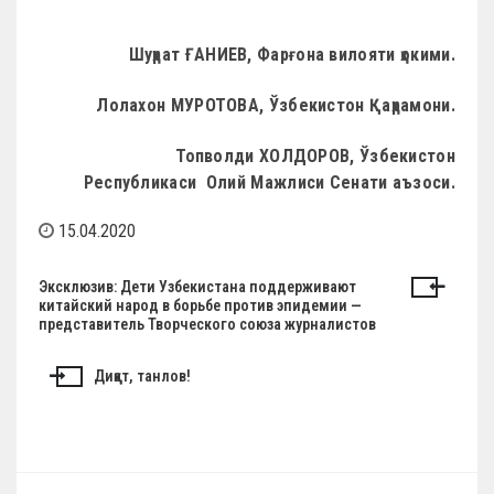
Шуҳрат ҒАНИЕВ,
Фарғона вилояти ҳокими.
Лолахон МУРОТОВА,
Ўзбекистон Қаҳрамони.
Топволди ХОЛДОРОВ,
Ўзбекистон
Республикаси
Олий Мажлиси Сенати аъзоси.
15.04.2020
Н
Эксклюзив: Дети Узбекистана поддерживают
китайский народ в борьбе против эпидемии —
а
представитель Творческого союза журналистов
в
Диққат, танлов!
и
г
а
ц