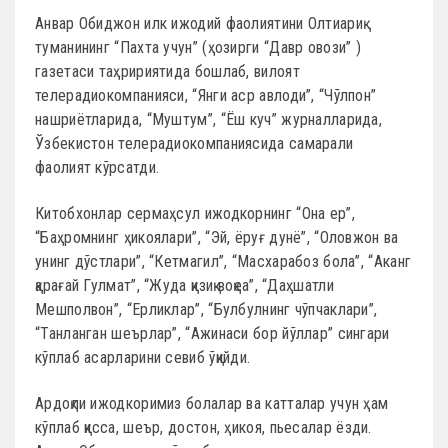
Анвар Обиджон илк ижодий фаолиятини Олтиариқ
туманининг “Пахта учун” (ҳозирги “Давр овози” )
газетаси таҳририятида бошлаб, вилоят
телерадиокомпанияси, “Янги аср авлоди”, “Чўлпон”
нашриётларида, “Муштум”, “Ёш куч” журналларида,
Ўзбекистон телерадиокомпаниясида самарали
фаолият кўрсатди.
Китобхонлар сермаҳсул ижодкорнинг “Она ер”,
“Баҳромнинг ҳикоялари”, “Эй, ёруғ дунё”, “Оловжон ва
унинг дўстлари”, “Кетмагил”, “Масхарабоз бола”, “Аканг
қарағай Гулмат”, “Жуда қизиқ воқеа”, “Даҳшатли
Мешполвон”, “Ерликлар”, “Булбулнинг чўпчаклари”,
“Танланган шеърлар”, “Ажинаси бор йўллар” сингари
кўплаб асарларини севиб ўқийди.
Ардоқли ижодкоримиз болалар ва катталар учун ҳам
кўплаб қисса, шеър, достон, ҳикоя, пьесалар ёзди.