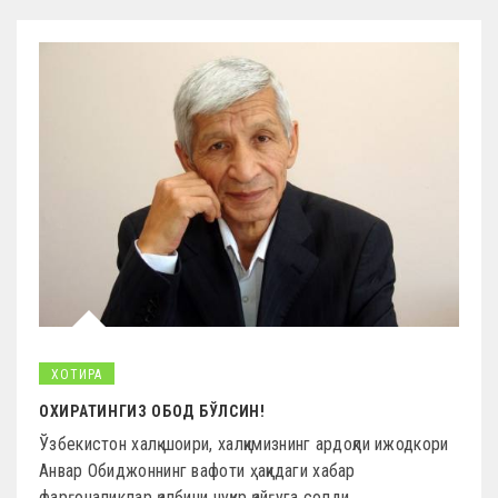
ХОТИРА
ОХИРАТИНГИЗ ОБОД БЎЛСИН!
Ўзбекистон халқ шоири, халқимизнинг ардоқли ижодкори
Анвар Обиджоннинг вафоти ҳақидаги хабар
фарғоналиклар қалбини чуқур қайғуга солди.