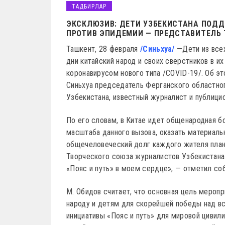
ТАДБИРЛАР
ЭКСКЛЮЗИВ: ДЕТИ УЗБЕКИСТАНА ПОДД
ПРОТИВ ЭПИДЕМИИ — ПРЕДСТАВИТЕЛЬ
Ташкент, 28 февраля
/Синьхуа/
—Дети из все
дни китайский народ и своих сверстников в и
коронавирусом нового типа /COVID-19/. Об эт
Синьхуа председатель Ферганского областно
Узбекистана, известный журналист и публиц
По его словам, в Китае идет общенародная б
масштаба данного вызова, оказать материал
общечеловеческий долг каждого жителя план
Творческого союза журналистов Узбекистана
«Пояс и путь» в моем сердце», — отметил со
М. Обидов считает, что основная цель мероп
народу и детям для скорейшей победы над в
инициативы «Пояс и путь» для мировой цивили