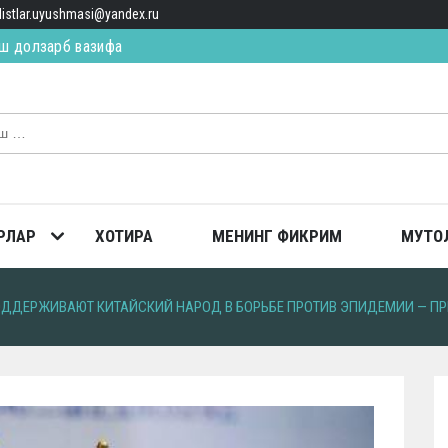
alistlar.uyushmasi@yandex.ru
ш долзарб вазифа
ИЛ ЯҚИН, ЯҚИН… (қисса)
ТОПГАН
РЛАР
ХОТИРА
МЕНИНГ ФИКРИМ
МУТО
ОДДЕРЖИВАЮТ КИТАЙСКИЙ НАРОД В БОРЬБЕ ПРОТИВ ЭПИДЕМИИ — П