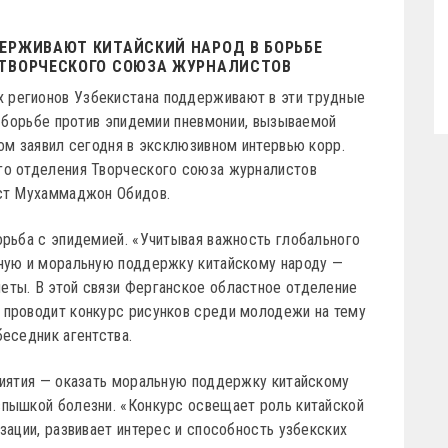
ЕРЖИВАЮТ КИТАЙСКИЙ НАРОД В БОРЬБЕ
 ТВОРЧЕСКОГО СОЮЗА ЖУРНАЛИСТОВ
х регионов Узбекистана поддерживают в эти трудные
х борьбе против эпидемии пневмонии, вызываемой
ом заявил сегодня в эксклюзивном интервью корр.
го отделения Творческого союза журналистов
ист Мухаммаджон Обидов.
орьба с эпидемией. «Учитывая важность глобального
ьную и моральную поддержку китайскому народу —
еты. В этой связи Ферганское областное отделение
 проводит конкурс рисунков среди молодежи на тему
беседник агентства.
риятия — оказать моральную поддержку китайскому
спышкой болезни. «Конкурс освещает роль китайской
зации, развивает интерес и способность узбекских