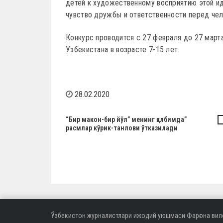
детей к художественному восприятию этой и
чувство дружбы и ответственности перед чел
Конкурс проводится с 27 февраля до 27 марта
Узбекистана в возрасте 7-15 лет.
28.02.2020
Н
“Бир макон-бир йўл” менинг қалбимда”
расмлар кўрик-танлови ўтказилади
а
в
и
г
а
ц
Ўзбекистон журналистлари ижодий уюшмаси Фарғона вил
и