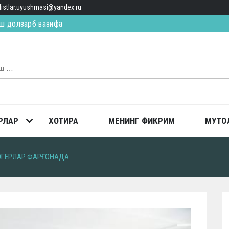
alistlar.uyushmasi@yandex.ru
ш долзарб вазифа
ИЛ ЯҚИН, ЯҚИН… (қисса)
ТОПГАН
РЛАР
ХОТИРА
МЕНИНГ ФИКРИМ
МУТО
ОГЕРЛАР ФАРҒОНАДА