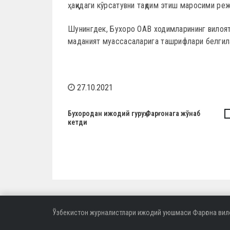
ҳақидаги кўрсатувни тақдим этиш маросими ре
Шунингдек, Бухоро ОАВ ходимларининг вилоят
маданият муассасаларига ташрифлари белгил
27.10.2021
Н
Бухородан ижодий гуруҳ Фарғонага жўнаб
кетди
а
в
и
г
а
ц
Ўзбекистон журналистлари ижодий уюшмаси Фарғона вил
и