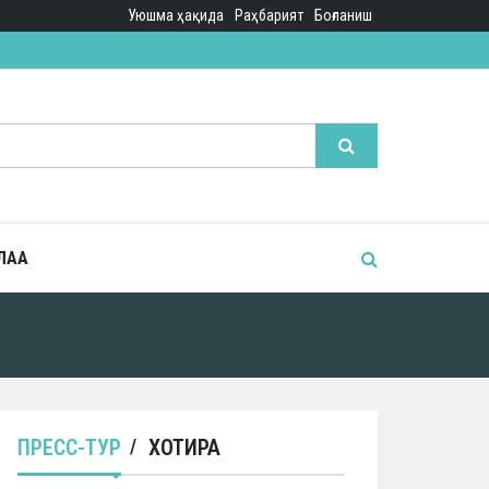
Уюшма ҳақида
Раҳбарият
Боғланиш
ЛАА
ПРЕСС-ТУР
ХОТИРА