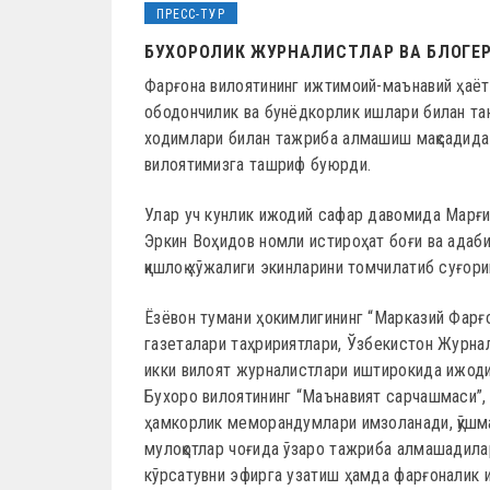
ПРЕСС-ТУР
БУХОРОЛИК ЖУРНАЛИСТЛАР ВА БЛОГЕР
Фарғона вилоятининг ижтимоий-маънавий ҳаёт
ободончилик ва бунёдкорлик ишлари билан т
ходимлари билан тажриба алмашиш мақсадида 
вилоятимизга ташриф буюрди.
Улар уч кунлик ижодий сафар давомида Марғ
Эркин Воҳидов номли истироҳат боғи ва адаб
қишлоқ хўжалиги экинларини томчилатиб суғор
Ёзёвон тумани ҳокимлигининг “Марказий Фарғон
газеталари таҳририятлари, Ўзбекистон Журн
икки вилоят журналистлари иштирокида ижоди
Бухоро вилоятининг “Маънавият сарчашмаси”, “
ҳамкорлик меморандумлари имзоланади, қўшма
мулоқотлар чоғида ўзаро тажриба алмашадила
кўрсатувни эфирга узатиш ҳамда фарғоналик 