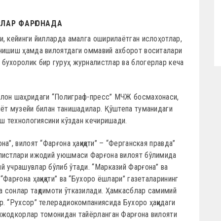
ЛАР ФАРҒОНАДА
и, кейинги йилларда амалга оширилаётган ислоҳотлар,
анишиш ҳамда вилоятдаги оммавий ахборот воситалари
бухоролик бир гуруҳ журналистлар ва блогерлар кеча
илон шаҳридаги “Полиграф-пресс” МЧЖ босмахонаси,
иёт музейи билан танишадилар. Қўштепа туманидаги
иш технологиясини кўздан кечиришади.
а”, вилоят “Фарғона ҳақиқати” – “Ферганская правда”
алистлари ижодий уюшмаси Фарғона вилоят бўлимида
й учрашувлар бўлиб ўтади. “Марказий Фарғона” ва
Фарғона ҳақиқати” ва “Бухоро ёшлари” газеталарининг
 сонлар тақдимоти ўтказилади. Ҳамкасблар самимий
р. “Рухсор” телерадиокомпаниясида Бухоро ҳақидаги
ижодкорлар томонидан тайёрланган Фарғона вилояти