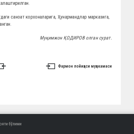
жалаштирилган.
даги саноат корхоналарига, Ҳунармандлар марказига,
анган.
Муқимжон ҚОДИРОВ олган сурат.
Фармон лойиҳаси муҳокамаси
ояти бўлими