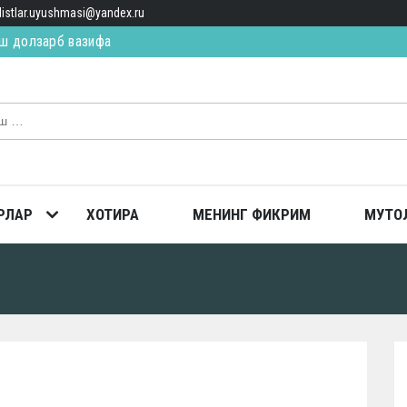
alistlar.uyushmasi@yandex.ru
ИЛ ЯҚИН, ЯҚИН… (қисса)
ТОПГАН
ш долзарб вазифа
РЛАР
ХОТИРА
МЕНИНГ ФИКРИМ
МУТО