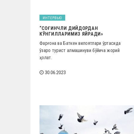
ИНТЕРВЬЮ
“СОҒИНЧЛИ ДИЙДОРДАН
КЎНГИЛЛАРИМИЗ ЯЙРАДИ»
Фарғона ва Баткен вилоятлари ўртасида
ўзаро турист алмашинуви бўйича жорий
ҳолат.
30.06.2023