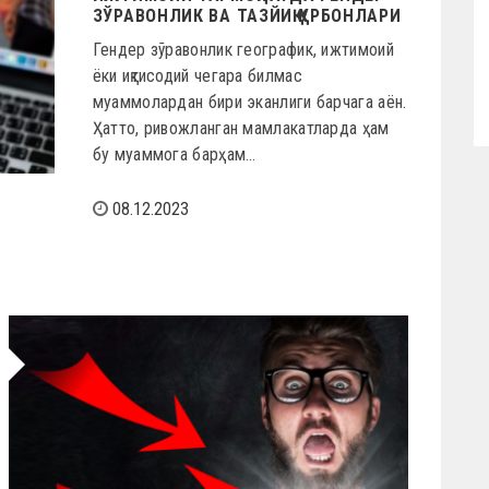
ЗЎРАВОНЛИК ВА ТАЗЙИҚ ҚУРБОНЛАРИ
Гендер зўравонлик географик, ижтимоий
ёки иқтисодий чегара билмас
муаммолардан бири эканлиги барчага аён.
Ҳатто, ривожланган мамлакатларда ҳам
бу муаммога барҳам…
08.12.2023