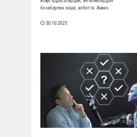
воқеа-ҳодисалардан, янгиликлардан
бохабарлик яхши, албатта. Аммо…
30.10.2023