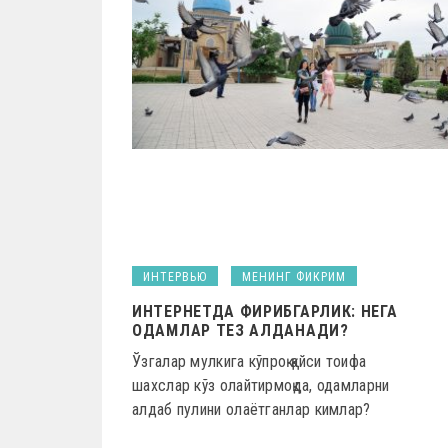
ИНТЕРВЬЮ
МЕНИНГ ФИКРИМ
ИНТЕРНЕТДА ФИРИБГАРЛИК: НЕГА
ОДАМЛАР ТЕЗ АЛДАНАДИ?
Ўзгалар мулкига кўпроқ қайси тоифа
шахслар кўз олайтирмоқда, одамларни
алдаб пулини олаётганлар кимлар?