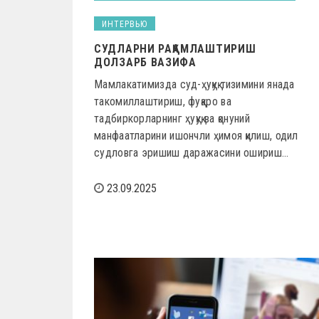
ИНТЕРВЬЮ
СУДЛАРНИ РАҚАМЛАШТИРИШ
ДОЛЗАРБ ВАЗИФА
Мамлакатимизда суд-ҳуқуқ тизимини янада
такомиллаштириш, фуқаро ва
тадбиркорларнинг ҳуқуқ ва қонуний
манфаатларини ишончли ҳимоя қилиш, одил
судловга эришиш даражасини ошириш…
23.09.2025