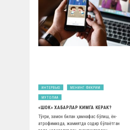
ИНТЕРВЬЮ
МЕНИНГ ФИКРИМ
МУТОЛАА
«ШОК» ХАБАРЛАР КИМГА КЕРАК?
Тўғри, замон билан ҳамнафас бўлиш, ён-
атрофимизда, жамиятда содир бўлаётган