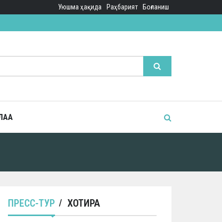
Уюшма ҳақида
Раҳбарият
Боғланиш
ЛАА
ПРЕСС-ТУР
ХОТИРА