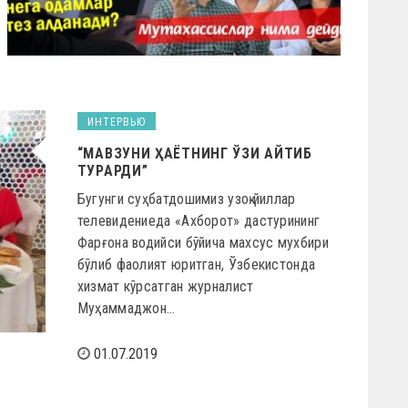
ИНТЕРВЬЮ
“МАВЗУНИ ҲАЁТНИНГ ЎЗИ АЙТИБ
ТУРАРДИ”
Бугунги суҳбатдошимиз узоқ йиллар
телевидениеда «Ахборот» дастурининг
Фарғона водийси бўйича махсус мухбири
бўлиб фаолият юритган, Ўзбекистонда
хизмат кўрсатган журналист
Муҳаммаджон…
01.07.2019