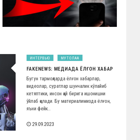
ИНТЕРВЬЮ
МУТОЛАА
FAKENEWS: МЕДИАДА ЁЛҒОН ХАБАР
Бугун тармоқларда ёлғон хабарлар,
видеолар, суратлар шунчалик кўпайиб
кетяптики, инсон қай бирига ишонишни
ўйлаб қолади. Бу материалимизда ёлғон,
яъни фейк…
29.09.2023