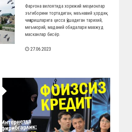
Фарғона вилоятида хорижий меҳмонлар
эътиборини тортадиган, маънавий ҳордиқ
чиқаришларига ҳисса қўшадиган тарихий,
меъморий, маданий обидалари мавжуд
масканлар бисёр.
27.06.2023