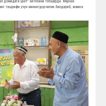
ал домидаги ҳаёт” китобини топширди. Марказ
нг ташрифи учун миннатдорчилик билдириб, жамоа