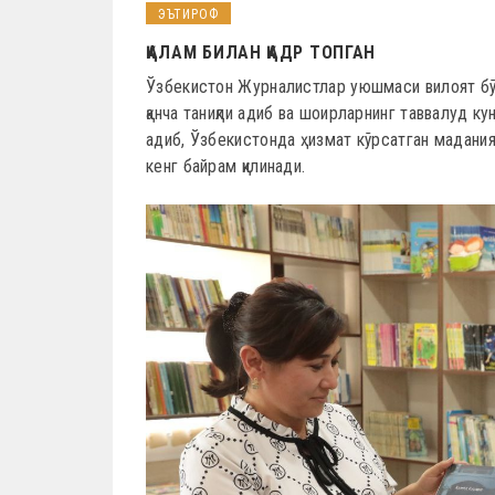
ЭЪТИРОФ
ҚАЛАМ БИЛАН ҚАДР ТОПГАН
Ўзбекистон Журналистлар уюшмаси вилоят бў
қанча таниқли адиб ва шоирларнинг таввалуд 
адиб, Ўзбекистонда ҳизмат кўрсатган мадания
кенг байрам қилинади.