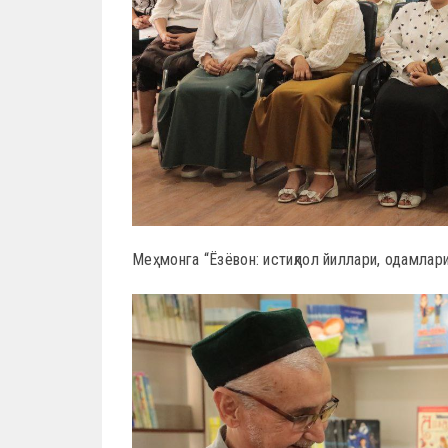
Меҳмонга “Ёзёвон: истиқлол йиллари, одамлари,