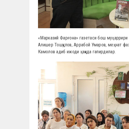
«Марказий Фарғона» газетаси бош муҳаррири
Алишер Тошқулов, Аррабой Умаров, меҳнат 
Камолов адиб ижоди ҳақида гапирдилар.