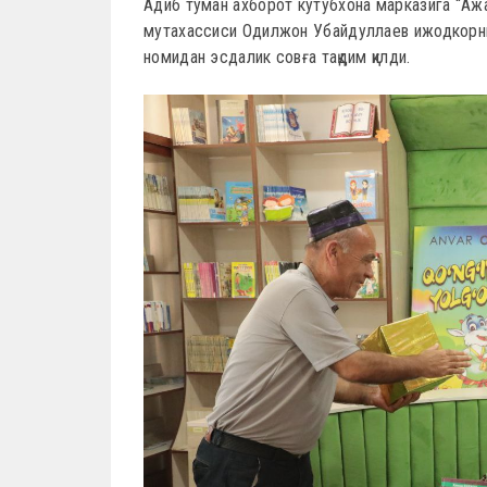
Адиб туман ахборот кутубхона марказига “Аж
мутахассиси Одилжон Убайдуллаев ижодкорни
номидан эсдалик совға тақдим қилди.