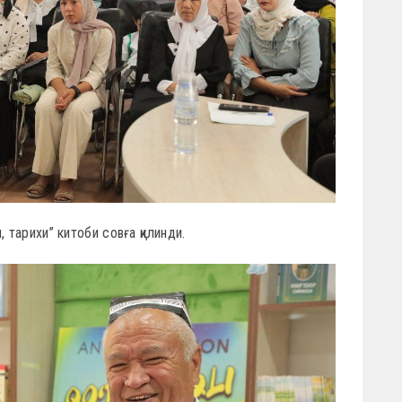
 тарихи” китоби совға қилинди.