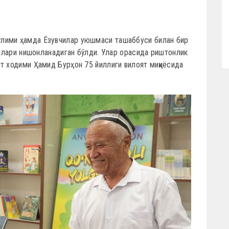
лими ҳамда Ёзувчилар уюшмаси ташаббуси билан бир
кунлари нишонланадиган бўлди. Улар орасида риштонлик
т ходими Ҳамид Бурҳон 75 йиллиги вилоят миқиёсида