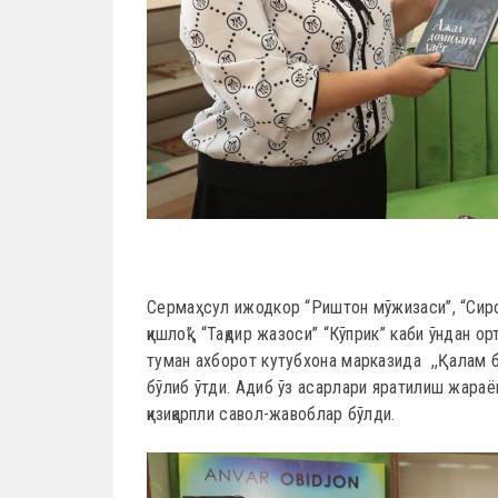
Сермаҳсул ижодкор “Риштон мўжизаси”, “Сирот
қишлоқ”, “Тақдир жазоси” “Кўприк” каби ўндан 
туман ахборот кутубхона марказида ,,Қалам 
бўлиб ўтди. Адиб ўз асарлари яратилиш жараё
қизиқарпли савол-жавоблар бўлди.