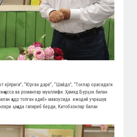
 кўприги”, “Юрган дарё”, “Шайдо”, “Тоғлар орасидаги
ортиқ қисса ва романлар муаллифи. Ҳамид Бурҳон билан
билан қадр топган адиб» мавзусида ижодий учрашув
нлари ҳақида гапириб берди, Китобхонлар билан