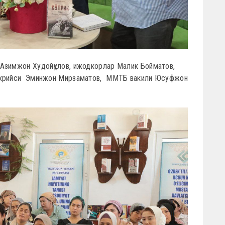
 Азимжон Худойқулов, ижодкорлар Малик Бойматов,
фахрийси Эминжон Мирзаматов, ММТБ вакили Юсуфжон