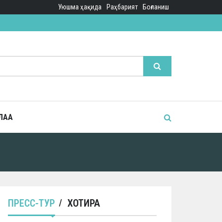
Уюшма ҳақида
Раҳбарият
Боғланиш
ЛАА
ПРЕСС-ТУР
ХОТИРА