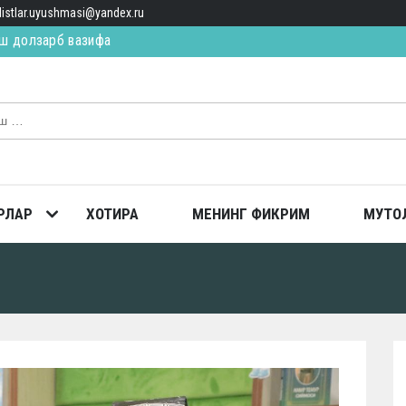
alistlar.uyushmasi@yandex.ru
ИЛ ЯҚИН, ЯҚИН… (қисса)
ТОПГАН
ш долзарб вазифа
РЛАР
ХОТИРА
МЕНИНГ ФИКРИМ
МУТО