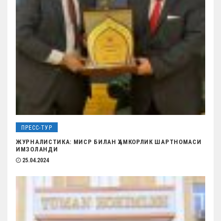
я
м
ПРЕСС-ТУР
ЖУРНАЛИСТИКА: МИСР БИЛАН ҲАМКОРЛИК ШАРТНОМАСИ
ИМЗОЛАНДИ
25.04.2024