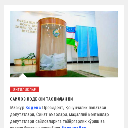
ЯНГИЛИКЛАР
САЙЛОВ КОДЕКСИ ТАСДИҚЛАНДИ
Мазкур
Кодекс
Президент, Қонунчилик палатаси
депутатлари, Сенат аъзолари, маҳаллий кенгашлар
депутатлари сайловларига тайёргарлик кўриш ва