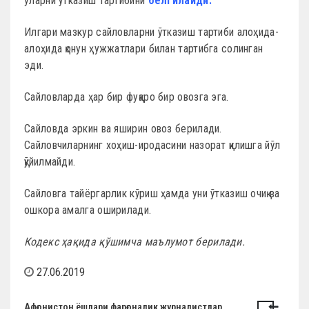
уларни ўтказиш тартибини
белгилайди.
Илгари мазкур сайловларни ўтказиш тартиби алоҳида-
алоҳида қонун ҳужжатлари билан тартибга солинган
эди.
Сайловларда ҳар бир фуқаро бир овозга эга.
Сайловда эркин ва яширин овоз берилади.
Сайловчиларнинг хоҳиш-иродасини назорат қилишга йўл
қўйилмайди.
Сайловга тайёргарлик кўриш ҳамда уни ўтказиш очиқ ва
ошкора амалга оширилади.
Кодекс ҳақида қўшимча маълумот берилади.
27.06.2019
Афғонистон ёшлари фарғоналик журналистлар