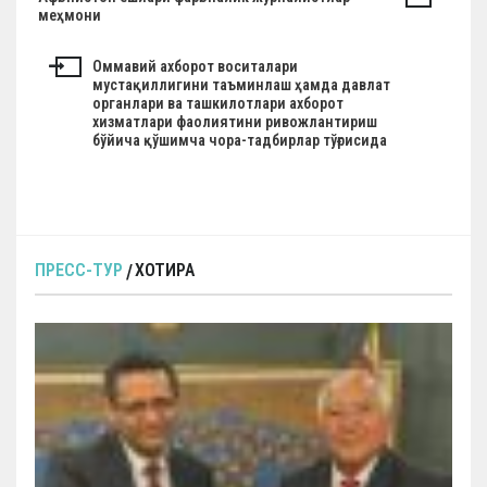
Н
меҳмони
а
в
Оммавий ахборот воситалари
мустақиллигини таъминлаш ҳамда давлат
и
органлари ва ташкилотлари ахборот
г
хизматлари фаолиятини ривожлантириш
бўйича қўшимча чора-тадбирлар тўғрисида
а
ц
и
я
ПРЕСС-ТУР
ХОТИРА
п
о
з
а
п
и
с