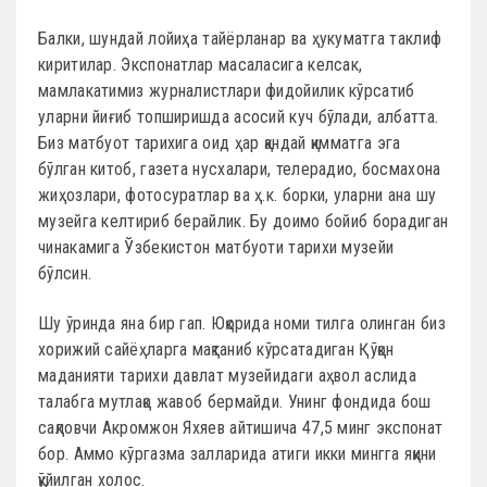
Балки, шундай лойиҳа тайёрланар ва ҳукуматга таклиф
киритилар. Экспонатлар масаласига келсак,
мамлакатимиз журналистлари фидойилик кўрсатиб
уларни йиғиб топширишда асосий куч бўлади, албатта.
Биз матбуот тарихига оид ҳар қандай қимматга эга
бўлган китоб, газета нусхалари, телерадио, босмахона
жиҳозлари, фотосуратлар ва ҳ.к. борки, уларни ана шу
музейга келтириб берайлик. Бу доимо бойиб борадиган
чинакамига Ўзбекистон матбуоти тарихи музейи
бўлсин.
Шу ўринда яна бир гап. Юқорида номи тилга олинган биз
хорижий сайёҳларга мақтаниб кўрсатадиган Қўқон
маданияти тарихи давлат музейидаги аҳвол аслида
талабга мутлақо жавоб бермайди. Унинг фондида бош
сақловчи Акромжон Яхяев айтишича 47,5 минг экспонат
бор. Аммо кўргазма залларида атиги икки мингга яқини
қўйилган холос.