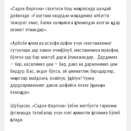
«Садои Фарғона» газетаси бош мақоласида шундай
дейилади: «Ғазетани нашрдан мақсадимиз албатта
тижорат эмас, балки халқимизға қўлимиздан келган қадар
хизмат этмакдир».
«Арбоби қалам ва асхофи ирфон учун ғазетамизнинг
сутунлари ҳар замон очиқ бўлуб, маслакимиза мувофиқ
бўлғон ҳар бир мактуб дарж ўлинажакдир… Дардимиз
— бир, касалимиз ҳам — бир, даво ва дармонимиз ҳам
бирдур. Бас, андоғ бўлса, эй ҳимматлик биродарлар,
чиқинглар майдонға, ёзайлук, ўқуйлук! Чунки
дардларимизнинг давои шофийси ёлғиз ўқумоқ ва
ёзмоқдур».
Шубҳасиз, «Садои Фарғона» ўзбек матбуоти тарихини
ўрганишда талабалар учун ғоят қимматли қўлланма бўлиб
қолади.