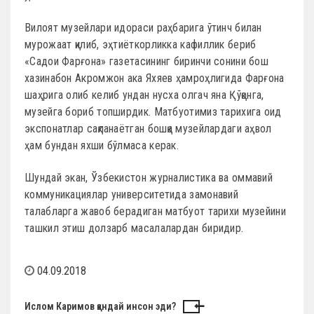
Вилоят музейлари идораси раҳбарига ўтинч билан
мурожаат қилиб, эҳтиёткорликка кафиллик бериб
«Садои Фарғона» газетасининг биринчи сонини бош
хазинабон Акромжон ака Яхяев ҳамроҳлигида Фарғона
шаҳрига олиб келиб ундан нусха олгач яна Қўқонга,
музейга бориб топширдик. Матбуотимиз тарихига оид
экспонатлар сақланаётган бошқа музейлардаги аҳвол
ҳам бундан яхши бўлмаса керак.
Шундай экан, Ўзбекистон журналистика ва оммавий
коммуникациялар университетида замонавий
талабларга жавоб берадиган матбуот тарихи музейини
ташкил этиш долзарб масалалардан биридир.
04.09.2018
Н
Ислом Каримов қандай инсон эди?