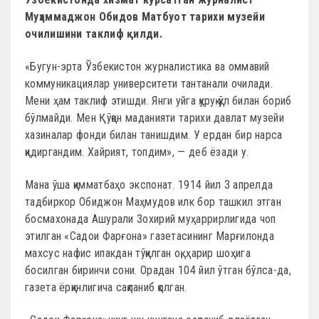
Муҳаммаджон Обидов Матбуот тарихи музейи
очилишини таклиф қилди
.
«Бугун-эрта Ўзбекистон журналистика ва оммавий
коммуникациялар университети тантанали очилади.
Мени ҳам таклиф этишди. Янги уйга қуруқ қўл билан бориб
бўлмайди. Мен Қўқон маданияти тарихи давлат музейи
хазиналар фонди билан танишдим. У ердан бир нарса
қидиргандим. Хайрият, топдим», — деб ёзади у.
Мана ўша қимматбаҳо экспонат. 1914 йил 3 апрелда
тадбиркор Обиджон Маҳмудов илк бор ташкил этган
босмахонада Ашурали Зохирий муҳаррирлигида чоп
этилган «Садои Фарғона» газетасининг Марғилонда
махсус нафис ипакдан тўқилган оқ, ҳарир шоҳига
босилган биринчи сони. Орадан 104 йил ўтган бўлса-да,
газета ёрқинлигича сақланиб қолган.