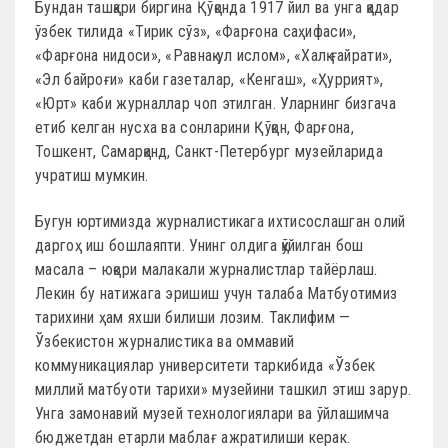
Бундан ташқари биргина Қўқонда 1917 йил ва унга қадар
ўзбек тилида «Тирик сўз», «Фарғона саҳифаси»,
«Фарғона нидоси», «Равнақ ул ислом», «Халқ ғайрати»,
«Эл байроғи» каби газеталар, «Кенгаш», «Ҳуррият»,
«Юрт» каби журналлар чоп этилган. Уларнинг бизгача
етиб келган нусха ва сонларини Қўқон, Фарғона,
Тошкент, Самарқанд, Санкт-Петербург музейларида
учратиш мумкин.
Бугун юртимизда журналистикага ихтисослашган олий
даргоҳ иш бошлаяпти. Унинг олдига қўйилган бош
масала – юқори малакали журналистлар тайёрлаш.
Лекин бу натижага эришиш учун талаба Матбуотимиз
тарихини ҳам яхши билиши лозим. Таклифим —
Ўзбекистон журналистика ва оммавий
коммуникациялар университети таркибида «Ўзбек
миллий матбуоти тарихи» музейини ташкил этиш зарур.
Унга замонавий музей технологиялари ва ўйлашимча
бюджетдан етарли маблағ ажратилиши керак.