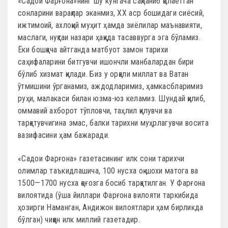
«Садои Фарғона»нинг шу кунгача сақланиб қолаётган
сонларини варақлар эканмиз, ХХ аср бошидаги сиёсий,
ижтимоий, ахлоқий муҳит ҳамда зиёлилар маънавияти,
маслаги, нуқтаи назари ҳақида тасаввурга эга бўламиз.
Ёки бошқача айтганда матбуот замон тарихи
саҳифаларини битгувчи ишончли манбалардан бири
бўлиб хизмат қилади. Биз у орқали миллат ва Ватан
ўтмишини ўрганамиз, аждодларимиз, ҳамкасбларимиз
руҳи, малакаси билан юзма-юз келамиз. Шундай қилиб,
оммавий ахборот тўпловчи, таҳлил қилувчи ва
тарқатувчигина эмас, балки тарихни муҳрлагувчи восита
вазифасини ҳам бажаради.
«Садои Фарғона» газетасининг илк сони тарихчи
олимлар таъкидлашича, 100 нусха оқ шохи матога ва
1500—1700 нусха қоғозга босиб тарқатилган. У Фарғона
вилоятида (ўша йиллари Фарғона вилояти таркибида
ҳозирги Наманган, Андижон вилоятлари ҳам бирликда
бўлган) чиққан илк миллий газетадир.