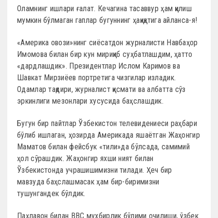
Оламнинг ишлари ғалат. Кечагина тасаввур ҳам қилиш
мумкин бўлмаган гаплар бугуннинг ҳақиқатига айланса-я!
«Америка овози»нинг сиёсатдон журналисти Навбаҳор
Имомова билан бир кун мириқиб суҳбатлашдим, ҳатто
«дардлашдик». Президентлар Ислом Каримов ва
Шавкат Мирзиёев портретига чизгилар изладик.
Одамлар тақдири, журналист қисмати ва албатта сўз
эркинлиги мезонлари хусусида баҳслашдик.
Бугун бир пайтлар Ўзбекистон телевидениеси раҳбари
бўлиб ишлаган, ҳозирда Америкада яшаётган Жаҳонгир
Маматов билан фейсбук «тили»да бўлсада, самимий
ҳол сўрашдик. Жаҳонгир яхши ният билан
Ўзбекистонда учрашишимизни тилади. Ҳеч бир
мавзуда баҳслашмасак ҳам бир-биримизни
тушунгандек бўлдик.
Паҳлавон билан BBC мухбирлик бўлими очилиши, ўзбек