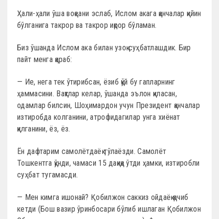
Ҳали-ҳали ўша воқеани эслаб, Ислом акага қанчалар қийин
бўлганига такрор ва такрор иқрор бўламан.
Биз ўшанда Ислом ака билан узоқ суҳбатлашдик. Бир
пайт менга қараб:
— Ие, нега тек ўтирибсан, ёзиб қўй бу гапларнинг
ҳаммасини. Вақтлар келар, ўшанда эълон қиласан,
одамлар билсин, Шоҳимардон учун Президент қанчалар
изтиробда колганини, атрофидагилар унга хиёнат
қилганини, ёз, ёз.
Ён дафтарим самолётдаёқ тўлаёзди. Самолёт
Тошкентга қўнди, чамаси 15 дақиқа ўтди ҳамки, изтиробли
суҳбат тугамасди.
— Мен кимга ишонай? Қобилжон саккиз ойдаёқ қочиб
кетди (Бош вазир ўринбосари бўлиб ишлаган Қобилжон