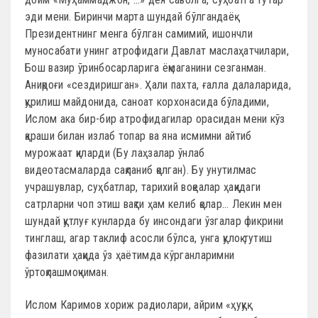
эди мени. Биринчи марта шундай бўлгандаёқ
Президентнинг менга бўлган самимий, ишончли
муносабати унинг атрофидаги Давлат маслаҳатчилари,
Бош вазир ўринбосарларига ёқмаганини сезганман.
Аниқроғи «сездиришган». Ҳали пахта, ғалла далаларида,
қурилиш майдонида, саноат корхонасида бўладими,
Ислом ака бир-бир атрофидагилар орасидан мени кўз
қараши билан излаб топар ва яна исмимни айтиб
мурожаат қиларди (Бу лаҳзалар ўнлаб
видеотасмаларда сақланиб қолган). Бу унутилмас
учрашувлар, суҳбатлар, тарихий воқеалар ҳақидаги
сатрларни чоп этиш вақти ҳам келиб қолар… Лекин мен
шундай қутлуғ кунларда бу инсондаги ўзгалар фикрини
тинглаш, агар таклиф асосли бўлса, унга қулоқ тутиш
фазилати ҳақида ўз ҳаётимда кўрганларимни
ўртоқлашмоқчиман.
Ислом Каримов хориж радиолари, айрим «ҳуқуқ