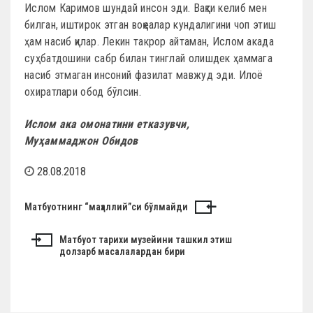
Ислом Каримов шундай инсон эди. Вақти келиб мен
билган, иштирок этган воқеалар кундалигини чоп этиш
ҳам насиб қилар. Лекин такрор айтаман, Ислом акада
суҳбатдошини сабр билан тинглай олишдек ҳаммага
насиб этмаган инсоний фазилат мавжуд эди. Илоё
охиратлари обод бўлсин.
Ислом ака омонатини етказувчи,
Муҳаммаджон Обидов
28.08.2018
Н
Матбуотнинг “маҳаллий”си бўлмайди
а
Матбуот тарихи музейини ташкил этиш
в
долзарб масалалардан бири
и
г
а