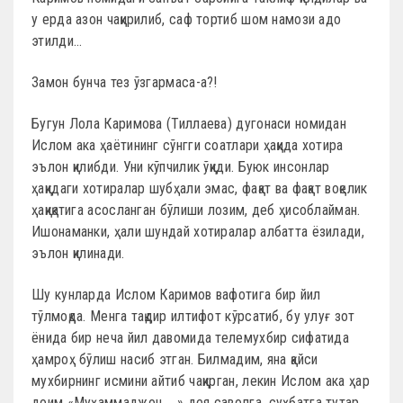
у ерда азон чақирилиб, саф тортиб шом намози адо
этилди…
Замон бунча тез ўзгармаса-а?!
Бугун Лола Каримова (Тиллаева) дугонаси номидан
Ислом ака ҳаётининг сўнгги соатлари ҳақида хотира
эълон қилибди. Уни кўпчилик ўқиди. Буюк инсонлар
ҳақидаги хотиралар шубҳали эмас, фақат ва фақат воқелик
ҳақиқатига асосланган бўлиши лозим, деб ҳисоблайман.
Ишонаманки, ҳали шундай хотиралар албатта ёзилади,
эълон қилинади.
Шу кунларда Ислом Каримов вафотига бир йил
тўлмоқда. Менга тақдир илтифот кўрсатиб, бу улуғ зот
ёнида бир неча йил давомида телемухбир сифатида
ҳамроҳ бўлиш насиб этган. Билмадим, яна қайси
мухбирнинг исмини айтиб чақирган, лекин Ислом ака ҳар
доим «Муҳаммаджон, …» дея саволга, суҳбатга тутар