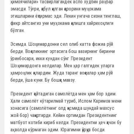
ҳимоячилари» тасвирлагандек асло худбин раҳбар
эмасди. Тўғри, қабул қилган қарорини муҳокама
этишларини ёқтирмас эди. Лекин унгача сизни тинглаш,
фикр айтсангиз уни муҳокама қилишга хайрихоҳлиги
бўлган.
Эсимда. Шоҳимардонни сел олиб катта фожиа рўй
берди. Воқеликнинг эртасига бош вазирнинг биринчи
ўринбосари, икки кундан сўнг Президент
Шоҳимардонга келдилар. Мен ҳар галгидек уларга
ҳамроҳлик қилардим. Жуда таранг воқеалар ҳам рўй
берди, ўша куни. Бу бошқа мавзу.
Президент қайтадиган самолётда мен ҳам бор эдим.
Ҳали самолёт кўтарилмай туриб, Ислом Каримов мени
хонасига (самолётнинг олд қисмида шундай махсус
жой бор) чақиртирди. Кейин ортимдан Президентнинг
матбуот котиби кириб келди. Президентни ҳеч қачон бу
аҳволда кўрмаган эдим. Юрагимни қўрқув босди.