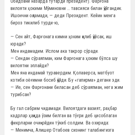
Обидовни назарда тутарди президент). Фарғона
вилояти ҳокими Мўминовни … тавсияси билан қўйгандик.
Ишончни оқламади, — деди Президент. Кейин менга
бироз тикилиб турди-ю,
— Сен айт, Фарғонага кимни ҳоким қилиб қўйсак, иш
юради?
Мен индамадим. Ислом ака такрор сўради.
— Сендан сўраяпман, ким Фарғонага ҳоким бўлса шу
вилоятни эплайди?
Мен яна индамай туравердим. Қолаверса, матбуот
котиби оёғимни босиб қўйди. Бу «гапирма» дегани эди.
— Ие, сен Фарғонани биласан деб сўраяпман, нега жим
турибсан?
Бу гал сабрим чидамади. Вилоятдаги вазият, раҳбар
кадрлар ҳақида ўзим билган ва тўғри деб ҳисоблаган
фикрларни очиқ-ойдин тўкиб солдим. Ва охирида:
— Менимча, Алишер Отабоев сизнинг талабингизга