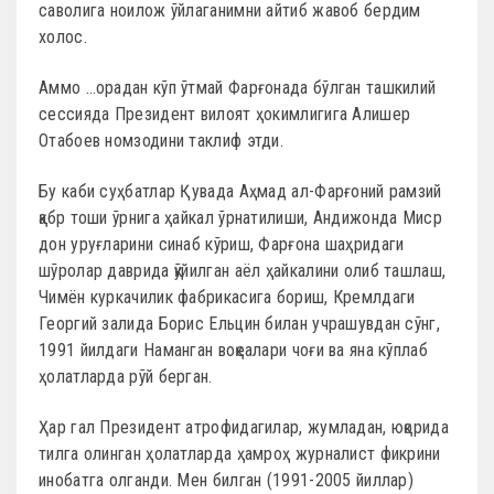
саволига ноилож ўйлаганимни айтиб жавоб бердим
холос.
Аммо …орадан кўп ўтмай Фарғонада бўлган ташкилий
сессияда Президент вилоят ҳокимлигига Алишер
Отабоев номзодини таклиф этди.
Бу каби суҳбатлар Қувада Аҳмад ал-Фарғоний рамзий
қабр тоши ўрнига ҳайкал ўрнатилиши, Андижонда Миср
дон уруғларини синаб кўриш, Фарғона шаҳридаги
шўролар даврида қўйилган аёл ҳайкалини олиб ташлаш,
Чимён куркачилик фабрикасига бориш, Кремлдаги
Георгий залида Борис Ельцин билан учрашувдан сўнг,
1991 йилдаги Наманган воқеалари чоғи ва яна кўплаб
ҳолатларда рўй берган.
Ҳар гал Президент атрофидагилар, жумладан, юқорида
тилга олинган ҳолатларда ҳамроҳ журналист фикрини
инобатга олганди. Мен билган (1991-2005 йиллар)