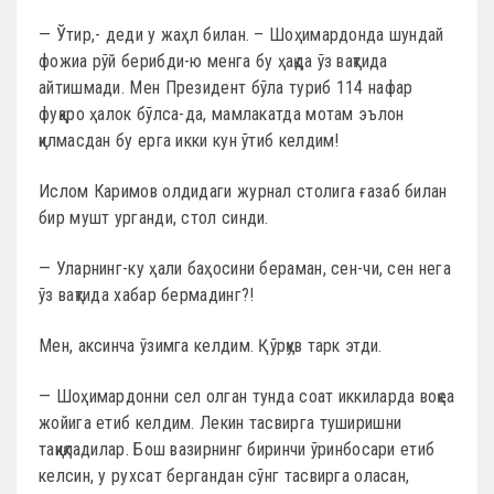
— Ўтир,- деди у жаҳл билан. – Шоҳимардонда шундай
фожиа рўй берибди-ю менга бу ҳақда ўз вақтида
айтишмади. Мен Президент бўла туриб 114 нафар
фуқаро ҳалок бўлса-да, мамлакатда мотам эълон
қилмасдан бу ерга икки кун ўтиб келдим!
Ислом Каримов олдидаги журнал столига ғазаб билан
бир мушт урганди, стол синди.
— Уларнинг-ку ҳали баҳосини бераман, сен-чи, сен нега
ўз вақтида хабар бермадинг?!
Мен, аксинча ўзимга келдим. Қўрқув тарк этди.
— Шоҳимардонни сел олган тунда соат иккиларда воқеа
жойига етиб келдим. Лекин тасвирга туширишни
тақиқладилар. Бош вазирнинг биринчи ўринбосари етиб
келсин, у рухсат бергандан сўнг тасвирга оласан,