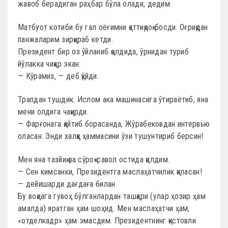
жавоб берадиган раҳбар бўла олади, дедим.
Матбуот котиби бу гал оёғимни қаттиқроқ босди. Оғриқдан
панжаларим зирқираб кетди.
Президент бир оз ўйланиб қолдида, ўрнидан туриб
йўлакка чиқар экан:
— Кўрамиз, — деб қўйди.
Трапдан тушдик. Ислом ака машинасига ўтираётиб, яна
мени олдига чақирди.
— Фарғонага қайтиб борасанда, Жўрабековдан интервью
оласан. Энди халққа ҳаммасини ўзи тушунтириб берсин!
Мен яна тазйиқ ва сўроқ-савол остида қолдим.
— Сен кимсанки, Президентга маслаҳатчилик қиласан!
— дейишарди дағдаға билан.
Бу воқеага гувоҳ бўлганлардан ташқари (улар ҳозир ҳам
амалда) яратган ҳам шоҳид. Мен маслаҳатчи ҳам,
«отделкадр» ҳам эмасдим. Президентнинг қистовли