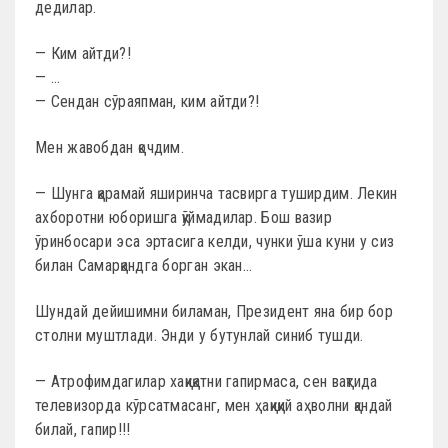
дедилар.
— Ким айтди?!
— …
— Сендан сўраяпман, ким айтди?!
Мен жавобдан қочдим.
— Шунга қарамай яширинча тасвирга туширдим. Лекин
ахборотни юборишга қўймадилар. Бош вазир
ўринбосари эса эртасига келди, чунки ўша куни у сиз
билан Самарқандга борган экан…
Шундай дейишимни биламан, Президент яна бир бор
столни муштлади. Энди у бутунлай синиб тушди.
— Атрофимдагилар хақиқатни гапирмаса, сен вақтида
телевизорда кўрсатмасанг, мен ҳақиқий аҳволни қандай
билай, гапир!!!