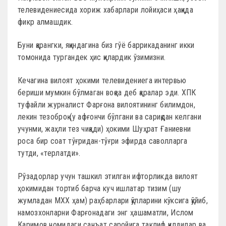
телевидениесида хориж хабарлари лойиҳаси ҳақида
фикр алмашдик.
Буни қарангки, яқиндагина биз гўё баррикаданинг икки
томонида тургандек ҳис қилардик ўзимизни.
Кечагина вилоят ҳокими телевидениега интервью
бериши мумкин бўлмаган воқеа деб қаралар эди. ХПК
туфайли журналист Фарғона вилоятининг билимдон,
лекин тезоброқ (у афғончи бўлгани ва сариқдан келгани
учунми, жаҳли тез чиқади) ҳокими Шуҳрат Ғаниевни
роса бир соат тўғридан-тўғри эфирда саволларга
тутди, «терлатди».
Рўзадорлар учун ташкил этилган ифторликда вилоят
ҳокимидан тортиб барча куч ишлатар тизим (шу
жумладан МХХ ҳам) раҳбарлари қўлларини кўксига қўйиб,
намозхонларни Фарғонадаги энг ҳашаматли, Ислом
Каримов номидаги санъат саройига таклиф қилдилар ва