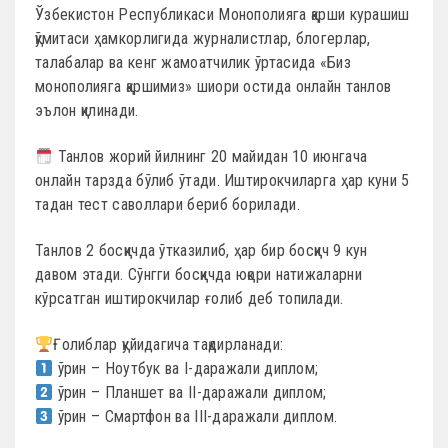
Ўзбекистон Республикаси Монополияга қарши курашиш
қўмитаси ҳамкорлигида журналистлар, блогерлар,
талабалар ва кенг жамоатчилик ўртасида «Биз
монополияга қаршимиз» шиори остида онлайн танлов
эълон қилинади.
Танлов жорий йилнинг 20 майидан 10 июнгача
онлайн тарзда бўлиб ўтади. Иштирокчиларга ҳар куни 5
тадан тест саволлари бериб борилади.
Танлов 2 босқичда ўтказилиб, ҳар бир босқич 9 кун
давом этади. Сўнгги босқичда юқори натижаларни
кўрсатган иштирокчилар ғолиб деб топилади.
Ғолиблар қуйидагича тақдирланади:
ўрин – Ноутбук ва I-даражали диплом;
ўрин – Планшет ва II-даражали диплом;
ўрин – Смартфон ва III-даражали диплом.