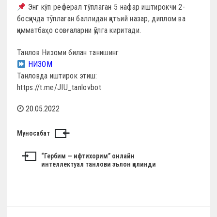
Энг кўп реферал тўплаган 5 нафар иштирокчи 2-
босқичда тўплаган баллидан қатъий назар, диплом ва
қимматбаҳо совғаларни қўлга киритади.
Танлов Низоми билан танишинг
НИЗОМ
Танловда иштирок этиш:
https://t.me/JIU_tanlovbot
20.05.2022
Н
Муносабат
а
“Гербим — ифтихорим” онлайн
в
интеллектуал танлови эълон қилинди
и
г
а