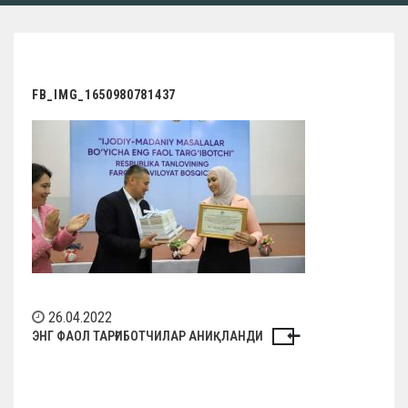
FB_IMG_1650980781437
26.04.2022
Н
ЭНГ ФАОЛ ТАРҒИБОТЧИЛАР АНИҚЛАНДИ
а
в