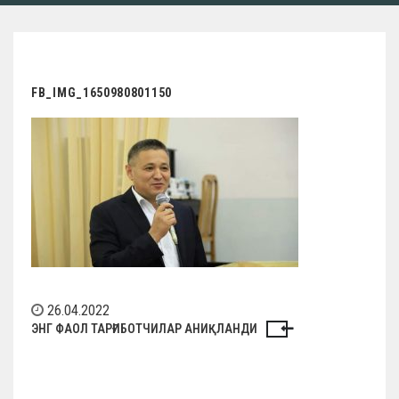
FB_IMG_1650980801150
26.04.2022
Н
ЭНГ ФАОЛ ТАРҒИБОТЧИЛАР АНИҚЛАНДИ
а
в