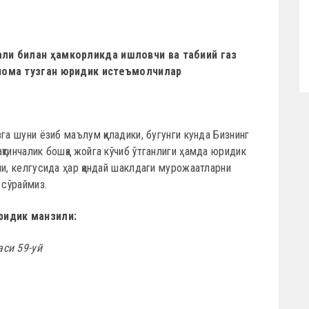
али билан ҳамкорликда ишловчи ва табиий газ
тнома тузган юридик истеъмолчилар
га шуни ёзиб маълум қиладики, бугунги кунда Бизнинг
қтинчалик бошқа жойга кўчиб ўтганлиги ҳамда юридик
ли, келгусида ҳар қандай шаклдаги мурожаатларни
 сўраймиз.
ридик манзили:
аси 59-уй