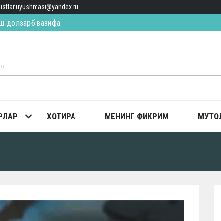
alistlar.uyushmasi@yandex.ru
ш долзарб вазифа
ИЛ ЯҚИН, ЯҚИН… (қисса)
ТОПГАН
РЛАР
ХОТИРА
МЕНИНГ ФИКРИМ
МУТО