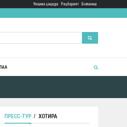
Уюшма ҳақида
Раҳбарият
Боғланиш
ЛАА
ПРЕСС-ТУР
ХОТИРА