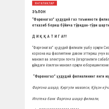
ЯНГИЛИКЛАР
ЭЪЛОН
“Фарғонагаз” ҳудудий газ таъминоти фили
етказиб бериш бўйича тўғридан-тўғри шар
Д И Қ Қ А Т И Г А!!!
“Фарғонагаз” ҳудудий филиали ушбу орқали Сиз
корхона иш фаолиятини давом эттириш учун ва
манзил ва электрон почта ўзгарганлиги сабаб
қуйидаги ёзилган манзил орқали юборишингизни
“Фарғонагаз” ҳудудий филиалининг янги ю
Фарғона шаҳар, Қиргули мавзеси, Қўқон кўч
Ипотека банк Фарғона шаҳар филиали,