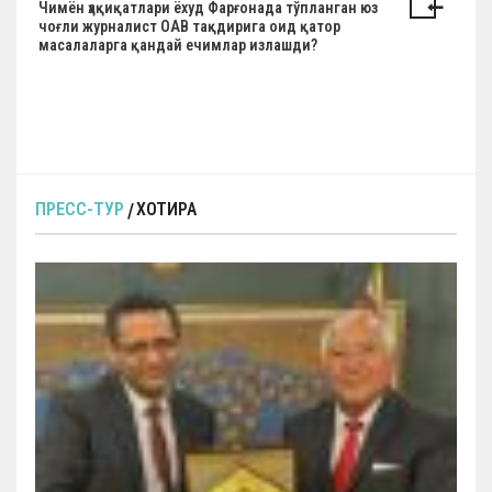
Н
Чимён ҳақиқатлари ёхуд Фарғонада тўпланган юз
чоғли журналист ОАВ тақдирига оид қатор
а
масалаларга қандай ечимлар излашди?
в
и
г
а
ц
ПРЕСС-ТУР
ХОТИРА
и
я
п
о
з
а
п
и
с