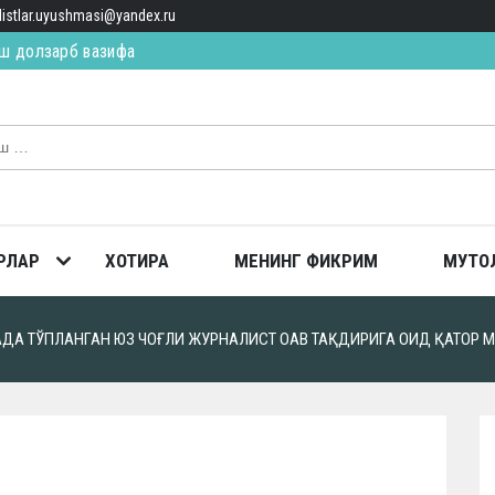
alistlar.uyushmasi@yandex.ru
ш долзарб вазифа
ИЛ ЯҚИН, ЯҚИН… (қисса)
ТОПГАН
РЛАР
ХОТИРА
МЕНИНГ ФИКРИМ
МУТО
АДА ТЎПЛАНГАН ЮЗ ЧОҒЛИ ЖУРНАЛИСТ ОАВ ТАҚДИРИГА ОИД ҚАТОР