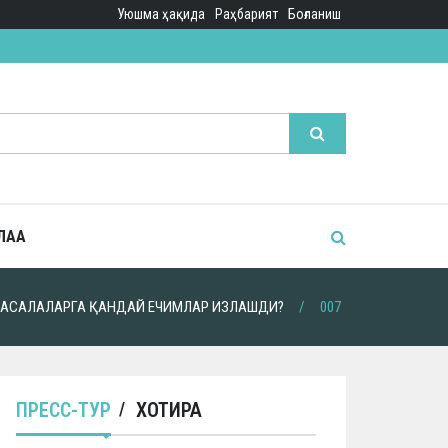
Уюшма ҳақида
Раҳбарият
Боғланиш
ЛАА
 МАСАЛАЛАРГА ҚАНДАЙ ЕЧИМЛАР ИЗЛАШДИ?
007
ПРЕСС-ТУР
ХОТИРА