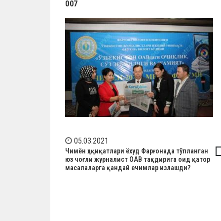
007
05.03.2021
Н
Чимён ҳақиқатлари ёхуд Фарғонада тўпланган
юз чоғли журналист ОАВ тақдирига оид қатор
а
масалаларга қандай ечимлар излашди?
в
и
г