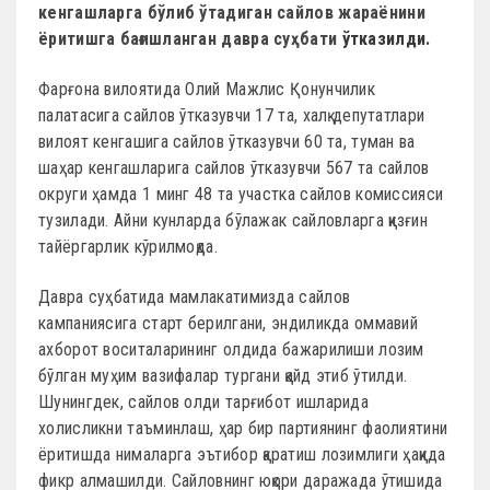
кенгашларга бўлиб ўтадиган сайлов жараёнини
ёритишга бағишланган давра суҳбати
ўтказилди.
Фарғона вилоятида Олий Мажлис Қонунчилик
палатасига сайлов ўтказувчи 17 та, халқ депутатлари
вилоят кенгашига сайлов ўтказувчи 60 та, туман ва
шаҳар кенгашларига сайлов ўтказувчи 567 та сайлов
округи ҳамда 1 минг 48 та участка сайлов комиссияси
тузилади. Айни кунларда бўлажак сайловларга қизғин
тайёргарлик кўрилмоқда.
Давра суҳбатида мамлакатимизда сайлов
кампаниясига старт берилгани, эндиликда оммавий
ахборот воситаларининг олдида бажарилиши лозим
бўлган муҳим вазифалар тургани қайд этиб ўтилди.
Шунингдек, сайлов олди тарғибот ишларида
холисликни таъминлаш, ҳар бир партиянинг фаолиятини
ёритишда нималарга эътибор қаратиш лозимлиги ҳақида
фикр алмашилди. Сайловнинг юқори даражада ўтишида