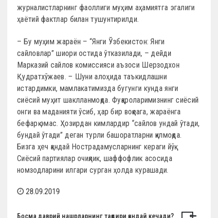
журналистларнинг фаоллиги муҳим аҳамиятга эгалиги
ҳаётий фактлар билан тушунтирилди.
– Бу муҳим жараён – “Янги Ўзбекистон: Янги
сайловлар” шиори остида ўтказилади, – дейди
Марказий сайлов комиссияси аъзоси Шерзодхон
Қудратхўжаев. – Шуни алоҳида таъкидлашни
истардимки, мамлакатимизда бугунги кунда янги
сиёсий муҳит шаклланмоқда. Фуқароларимизнинг сиёсий
онги ва маданияти ўсиб, ҳар бир воқеага, жараёнга
бефарқ эмас. Ҳозирдан кимлардир “сайлов ундай ўтади,
бундай ўтади” деган турли башоратларни қилмоқда.
Бизга ҳеч қандай Нострадамусларнинг кераги йўқ.
Сиёсий партиялар очиқлик, шаффофлик асосида
номзодларини илгари сурган ҳолда курашади.
28.09.2019
Босма даврий нашрларнинг тақдири қандай кечади?