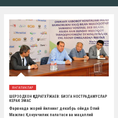
ЯНГИЛИКЛАР
ШЕРЗОДХОН ҚУДРАТХЎЖАЕВ: БИЗГА НОСТРАДАМУСЛАР
КЕРАК ЭМАС
Фарғонада жорий йилнинг декабрь ойида Олий
Мажлис Қонунчилик палатаси ва маҳаллий