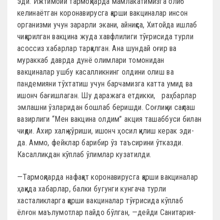
эди. Ижтимоий тармоқларда мамлакатимизга олиб
келинаётган коронавирусга қарши вакциналар инсон
организми учун зарарли экани, айниқса, Хитойда ишлаб
чиқарилган вакцина жуда хавфлилиги тўғрисида турли
асоссиз хабарлар тарқалган. Ана шундай оғир ва
мураккаб даврда дунё олимлари томонидан
вакциналар ушбу касалликнинг олдини олиш ва
пандемияни тўхтатиш учун барчамизга катта умид ва
ишонч бағишлаган. Шу даражага етдикки, раҳбарлар
эмлашни ўзларидан бошлаб беришди. Cоғлиқни сақлаш
вазирлиги “Мен вакцина олдим” акция ташаббуси билан
чиқди. Ахир халқ кўриши, ишонч ҳосил қилиш керак эди-
да. Аммо, фейклар барибир ўз таъсирини ўтказди.
Касалликдан кўплаб ўлимлар кузатилди.
—Тармоқларда нафақат коронавирусга қарши вакциналар
ҳақида хабарлар, балки бугунги кунгача турли
хасталикларга қарши вакциналар тўғрисида кўплаб
ёлғон маълумотлар пайдо бўлган, —дейди Санитария-