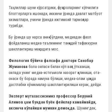
Таҳлиллар шуни кўрсатдики, фуқароларнинг кўпчилиги
блоггерларга ишонади, иккинчи ўринда давлат матбуот
хизматлари, учинчи ўринда ижтимоий тармоқлар
турибди.
Бу ўринда шу нарса аниқ бўлдики, медиадан фаол
фойдаланиш медиа-таълимнинг танқидий тафаккурни
шакллантириш мақсадига мос.
Филология бўйича фалсафа доктори Санобар
Жуманова
бола оиласи билан кўп вақт ўтказиши,
оилада унинг медиа-истеъмоли назорат қилиниши, ота-
онаси бу борада намуна бўлиши, медиа-олам ҳақида
дастлабки кўникмалар шакллантирилиши керак, дейди.
Эксперт мутахассисимиз профессор Беруний
Алимов ҳам бундан буён фейклар камаймайди,
аксинча кўпайиши мумкин демоқда.
Шунингдек,