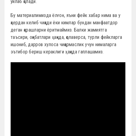
ўйлаб қолади.
Бу материалимизда ёлғон, яъни фейк хабар нима ва у
қаердан келиб чиқади ёки кимлар бундан манфаатдор
деган қарашларни ёритмаймиз. Балки жамиятга
таъсири, оқибатлари ҳақида, қолаверса, турли фейкларга
ишониб, дарров хулоса чиқармаслик учун нималарга
эътибор бериш кераклиги ҳақида гаплашамиз.