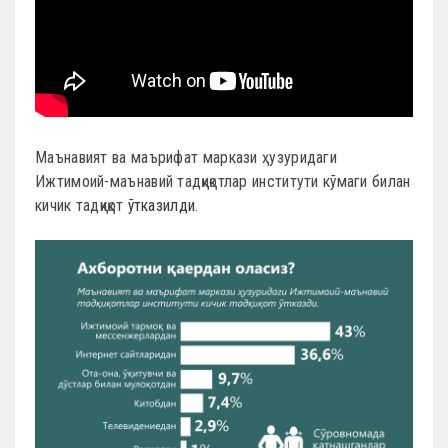
Маънавият ва маърифат маркази ҳузуридаги
Ижтимоий-маънавий тадқиқотлар институти кўмаги билан
кичик тадқиқот
ўтказилди
.