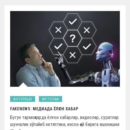
ИНТЕРВЬЮ
МУТОЛАА
FAKENEWS: МЕДИАДА ЁЛҒОН ХАБАР
Бугун тармоқларда ёлғон хабарлар, видеолар, суратлар
шунчалик кўпайиб кетяптики, инсон қай бирига ишонишни