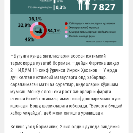
—Бугунги кунда янгиликларни асосан ижтимоий
тармоқларда кузатиб бораман, —дейди Фарғона шаҳар
2 – ИДУМ 11-синф ўқувчиси Имрон Ҳасанов — У ерда
дуч келган ижтимоий мавзуларга оид хабарлар,
сараланмаган матн ва суратлар, видеоларни кўришим
мумкин. Менку ёлғон ёки рост хабарларни фарқига
етишни билиб олганман, аммо синфдошларимнинг кўпи
ишонади. Бошқа шерикларига юборади. “Бекорга бундай
хабар чиқмайди”, деб мени енгишга уринишади.
Келинг узоққа бормайлик, 2 йил олдин дунёда пандемия