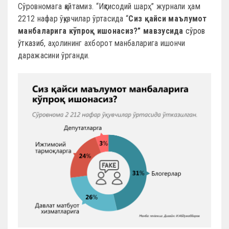
Сўровномага қайтамиз. “Иқтисодий шарҳ” журнали ҳам
2212 нафар ўқувчилар ўртасида “
Сиз қайси маълумот
манбаларига кўпроқ ишонасиз?” мавзусида
сўров
ўтказиб
, аҳолининг ахборот манбаларига ишончи
даражасини ўрганди.