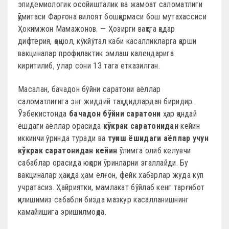
эпидемиологик осойишталик ва жамоат саломатлиги
қўмитаси Фарғона вилоят бошқармаси бош мутахассиси
Ҳокимжон Мамажонов. — Ҳозирги вақтга қадар
дифтерия, қоқшол, кўкйўтал каби касалликларга қарши
вакциналар профилактик эмлаш календарига
киритилиб, улар сони 13 тага етказилган.
Масалан, бачадон бўйни саратони аёллар
саломатлигига энг жиддий таҳдидлардан биридир.
Ўзбекистонда
бачадон бўйни саратони
ҳар қандай
ёшдаги аёллар орасида
кўкрак саратонидан
кейин
иккинчи ўринда туради ва
туғиш ёшидаги аёллар учун
кўкрак саратонидан кейин
ўлимга олиб келувчи
сабаблар орасида юқори ўринларни эгаллайди. Бу
вакциналар ҳақида ҳам ёлғон, фейк хабарлар жуда кўп
учратасиз. Ҳайриятки, мамлакат бўйлаб кенг тарғибот
қилишимиз сабабли бизда мазкур касалланишнинг
камайишига эришилмоқда.