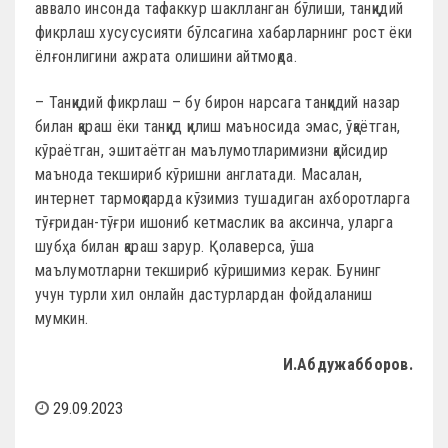
аввало инсонда тафаккур шаклланган бўлиши, танқидий
фикрлаш хусусусияти бўлсагина хабарларнинг рост ёки
ёлғонлигини ажрата олишини айтмоқда.
– Танқидий фикрлаш – бу бирон нарсага танқидий назар
билан қараш ёки танқид қилиш маъносида эмас, ўқаётган,
кўраётган, эшитаётган маълумотларимизни қайсидир
маънода текшириб кўришни англатади. Масалан,
интернет тармоқларда кўзимиз тушадиган ахборотларга
тўғридан-тўғри ишониб кетмаслик ва аксинча, уларга
шубҳа билан қараш зарур. Қолаверса, ўша
маълумотларни текшириб кўришимиз керак. Бунинг
учун турли хил онлайн дастурлардан фойдаланиш
мумкин.
И.Абдужабборов.
29.09.2023