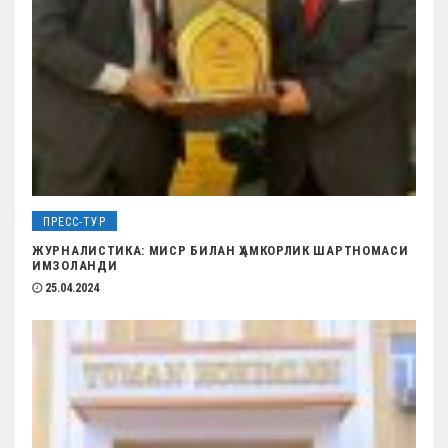
с
я
м
ПРЕСС-ТУР
ЖУРНАЛИСТИКА: МИСР БИЛАН ҲАМКОРЛИК ШАРТНОМАСИ
ИМЗОЛАНДИ
25.04.2024