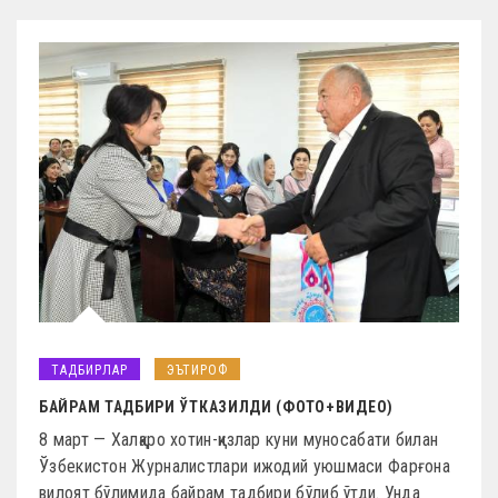
ТАДБИРЛАР
ЭЪТИРОФ
БАЙРАМ ТАДБИРИ ЎТКАЗИЛДИ (ФОТО+ВИДЕО)
8 март — Халқаро хотин-қизлар куни муносабати билан
Ўзбекистон Журналистлари ижодий уюшмаси Фарғона
вилоят бўлимида байрам тадбири бўлиб ўтди. Унда