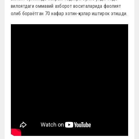
вилоятдаги оммавий ахборот воситаларида фаолият
олиб бораётган 70 нафар хотин-қизлар иштирок этишди.