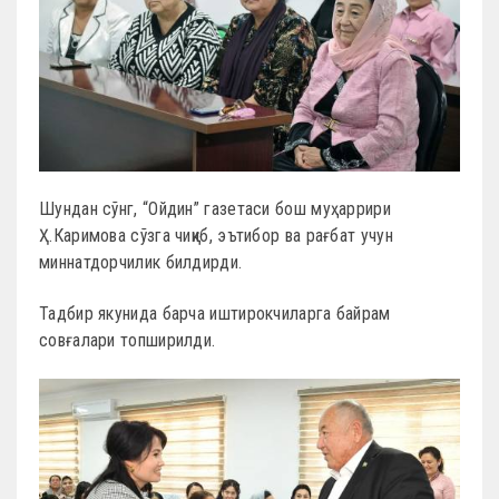
Шундан сўнг, “Ойдин” газетаси бош муҳаррири
Ҳ.Каримова сўзга чиқиб, эътибор ва рағбат учун
миннатдорчилик билдирди.
Тадбир якунида барча иштирокчиларга байрам
совғалари топширилди.