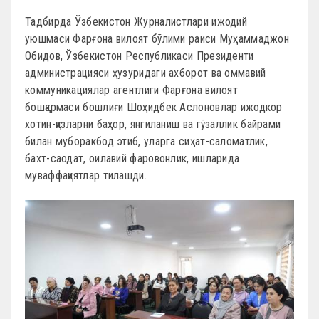
Тадбирда Ўзбекистон Журналистлари ижодий
уюшмаси Фарғона вилоят бўлими раиси Муҳаммаджон
Обидов, Ўзбекистон Республикаси Президенти
администрацияси ҳузуридаги ахборот ва оммавий
коммуникациялар агентлиги Фарғона вилоят
бошқармаси бошлиғи Шоҳидбек Аслоновлар ижодкор
хотин-қизларни баҳор, янгиланиш ва гўзаллик байрами
билан муборакбод этиб, уларга сиҳат-саломатлик,
бахт-саодат, оилавий фаровонлик, ишларида
муваффақиятлар тилашди.