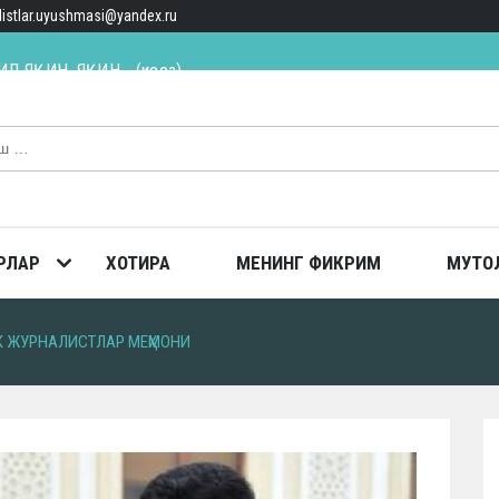
alistlar.uyushmasi@yandex.ru
ИЛ ЯҚИН, ЯҚИН… (қисса)
ТОПГАН
ш долзарб вазифа
РЛАР
ХОТИРА
МЕНИНГ ФИКРИМ
МУТО
 ЖУРНАЛИСТЛАР МЕҲМОНИ