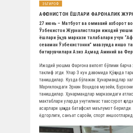
ЭЪТИРОФ
АФҒОНИСТОН ЁШЛАРИ ФАРҒОНАЛИК ЖУ
27 июнь – Матбуот ва оммавий ахборот во
Ўзбекистон Журналистлари ижодий уюшма
ёшлари ўқув маркази талабалари учун “Аф
севаман Ўзбекистонни” мавзуида иншо тан
битирувчилари Азиз Аҳмад Аминий ва Фер
Ижодий уюшма Фарғона вилоят бўлими барча ҳ
таклиф этди. Улар 3 кун давомида Қўқонда та
танишдилар. Кузда бўлажак Ҳунармандлар хал
Марғилондаги Эркин Воҳидов музейи, Бурхони
танишдилар. Ҳунармандлар марказидаги атлас
мактаблари уларда унутилмас таассурот қолд
асарлари ҳақида батафсил маълумот берилди. 
ёдгорлиги, санъат саройи, спорт иншоотларид