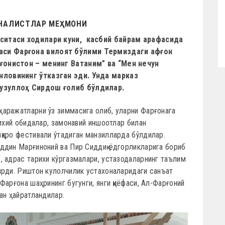
РНАЛИСТЛАР МЕҲМОНИ
ситаси ходилари куни, касбий байрам арафасида
си Фарғона вилоят бўлими Термиздаги афғон
ғонистон – менинг Ватаним” ва “Мен нечун
ловининг ўтказган эди. Унда марказ
узуллоҳ Сирдош ғолиб бўлдилар.
аражатларни ўз зиммасига олиб, уларни Фарғонага
рихий обидалар, замонавий иншоотлар билан
қаро фестивали ўтадиган манзилларда бўлдилар.
ддин Марғиноний ва Пир Сиддиқ ёдгорликларига бориб
, адрас тарихи кўргазмалари, устазодаларнинг таълим
ирди. Риштон кулолчилик устахоналаридаги санъат
Фарғона шаҳрининг бугунги, янги қиёфаси, Ал-Фарғоний
ан ҳайратландилар.