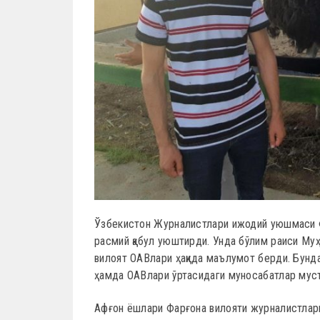
Ўзбекистон Журналистлари ижодий уюшмаси Ф
расмий қабул уюштирди. Унда бўлим раиси М
вилоят ОАВлари ҳақида маълумот берди. Бунд
ҳамда ОАВлари ўртасидаги муносабатлар муст
Афғон ёшлари Фарғона вилояти журналистлар