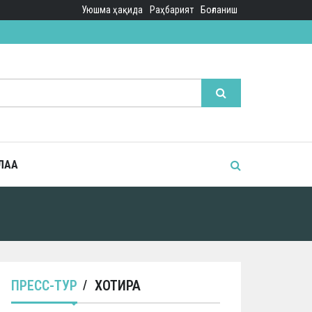
Уюшма ҳақида
Раҳбарият
Боғланиш
ЛАА
ПРЕСС-ТУР
ХОТИРА