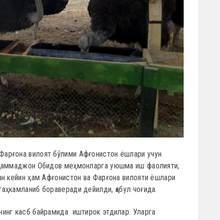
арғона вилоят бўлими Афғонистон ёшлари учун
уҳаммаджон Обидов меҳмонларга уюшма иш фаолияти,
ан кейин ҳам Афғонистон ва Фарғона вилояти ёшлари
аҳкамланиб бораверади дейилди, қабул чоғида.
нинг касб байрамида иштирок этдилар. Уларга