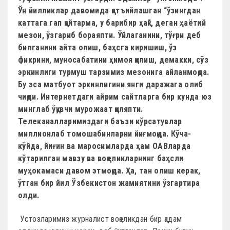
Ўн йилликлар давомида қатъийлашган “ўзингдан
каттага гап қайтарма, у барибир ҳақ”, деган ҳаётий
мезон, ўзгариб бораяпти. Ўйлаганини, тўғри деб
билганини айта олиш, баҳсга киришиш, ўз
фикрини, муносабатини ҳимоя қилиш, демакки, сўз
эркинлиги турмуш тарзимиз мезонига айланмоқда.
Бу эса матбуот эркинлигини янги даражага олиб
чиқди. Интернетдаги айрим сайтларга бир кунда юз
минглаб ўқувчи мурожаат қиляпти.
Телеканалларимиздаги баъзи кўрсатувлар
миллионлаб томошабинларни йиғмоқда. Кўча-
кўйда, йиғин ва маросимларда ҳам ОАВларда
кўтарилган мавзу ва воқеликларнинг баҳсли
муҳокамаси давом этмоқда. Ҳа, тан олиш керак,
ўтган бир йил Ўзбекистон жамиятини ўзгартира
олди.
Устозларимиз журналист воқеликдан бир қадам