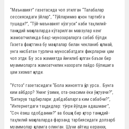
“Маънавият” газетасида чоп этилган “Талабалар
сессиясидаги ўйлар”, “Тўйларимиз қачон тартибга
тушади?”, “Тўй-маънавият кўзгуси” каби таҳлилий-
танқидий мақолаларда кўтарилган мавзулар кенг
жамоатчиликда баҳс-мунозараларга сабаб бўлди.
Газета фақатгина бу мақолалар билан чекланиб қолмай,
унга нисбатан турлича муносабатдаги фикрларни ҳам
чоп этди. Бу эса жамиятда йиғилиб қолган баъзи бир
муаммоларга жамоатчилик назорати пайдо бўлишига
ҳам хизмат қилди.
“Устоз” газетасидаги “Бола жиноятга қўл урса… Бунга
ким айбдор? Унинг ўзими, ота-онасими ёки ўқитувчи?”,
“Битирув тадбирлари: дабдабаларга ким сабабчи?”,
“Интернетдаги таҳдидлар: тўғри йўлдан адашманг”,
“Соч ёзиш одобданми?” ва бошқа бир қатор танқидий-
таҳлилий мақолаларда фарзанд тарбиясидаги долзарб
муаммолар қаламга олинган. Шуни айтиш керакки,