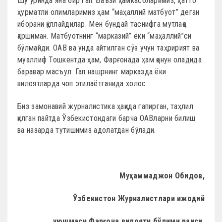
Шу ўринда яна бир гап. Баъзи ҳамкасбларимиз, ҳатто
ҳурматли олимларимиз ҳам “маҳаллий матбуот” деган
иборани қўллайдилар. Мен бундай таснифга мутлақо
қаршиман. Матбуотнинг “марказий” ёки “маҳаллий”си
бўлмайди. ОАВ ва унда айтилган сўз учун таҳририят ва
муаллиф Тошкентда ҳам, Фарғонада ҳам қонун оладида
баравар масъул. Гап нашрнинг марказда ёки
вилоятларда чоп этилаётганида холос.
Биз замонавий журналистика ҳақида гапирган, таҳлил
қилган пайтда Ўзбекистондаги барча ОАВларни билиш
ва назарда тутишимиз адолатдан бўлади.
Муҳаммаджон Обидов,
Ўзбекистон Журналистлари ижодий
уюшмаси Фарғона вилояти бўлими раиси,