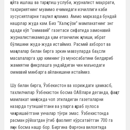
қайта ишлаш ва тарқатиш услуби, журналист маҳорати,
тахририятнинг муаммо ечимидаги изчиллиги каби
хусусиятларни таҳлил қиламиз. Аммо марказда бундай
нашрлар жуда кам. Биз “Халқ сўзи” мамлакатнинг энг
адади кўп “оммавий” газетаси сифатида замонавий
журналистикамизда ҳам етакчилик қилиши, ибрат
бўлишини жуда-жуда истаймиз. Расмий ахборот ва
мақолалар билан бирга эркин мавзуларда баҳсли
масалаларга ҳар кимнинг ўз муносабатини билдириб
жамиятни фикрлашга ундайдиган чин маънодаги
оммавий минбарга айланишини истаймиз.
Шу билан бирга, Ўзбекистон ва хориждаги ҳамкасб,
тахлилчилар Ўзбекистон босма ОАВлари деганда, фақат
мамлакат миқёсида чоп этиладиган газеталарни
назарда тутишаётгани ва уларга қараб хулоса
чиқаришаётгани унчалар тўғри эмас. Ўзбекистонда
расман рўйхатдан ўтиб фаолият кўрсатаётган 700 га
яқин босма нашр бор. Биргина Фарғона вилоятида