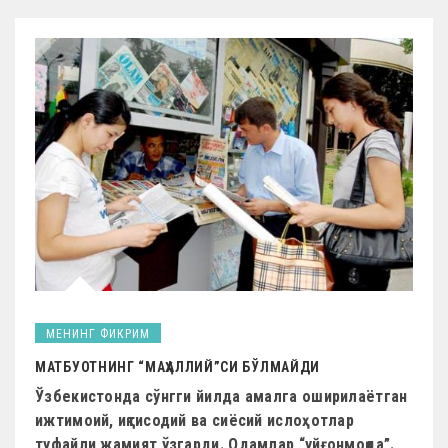
МЕНИНГ ФИКРИМ
МАТБУОТНИНГ “МАҲАЛЛИЙ”СИ БЎЛМАЙДИ
Ўзбекистонда сўнгги йилда амалга оширилаётган
ижтимоий, иқтисодий ва сиёсий ислоҳотлар
туфайли жамият ўзгарди. Одамлар “уйғонмоқда”.