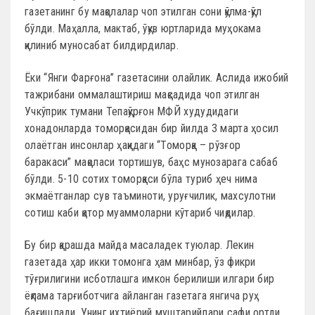
газетанинг бу мақолалар чоп этилган сони қўлма-қўл
бўлди. Маҳалла, мактаб, ўқув юртларида муҳокама
қилиниб муносабат билдирдилар.
Ёки “Янги Фарғона” газетасини олайлик. Аслида ижобий
тажрибани оммалаштириш мақсадида чоп этилган
Учкўприк тумани Тепақўрғон МФЙ худудидаги
хонадонларда томорқасидан бир йилда 3 марта ҳосил
олаётган инсонлар ҳақидаги “Томорқа – рўзғор
баракаси” мақоласи тортишув, баҳс мунозарага сабаб
бўлди. 5-10 сотих томорқаси бўла туриб ҳеч нима
экмаётганлар сув таъминоти, уруғчилик, махсулотни
сотиш каби қатор муаммоларни кўтариб чиқдилар.
Бу бир қарашда майда масаладек туюлар. Лекин
газетада ҳар икки томонга ҳам минбар, ўз фикри
тўғрилигини исботлашга имкон берилиши илгари бир
ёқлама тарғиботчига айланган газетага янгича руҳ
бағишлади. Унинг ихтиёрий муштарийлари сафи ортди.