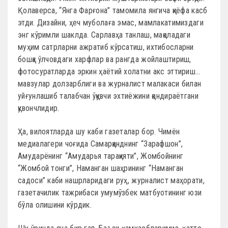
Қолаверса, “Янга Фарғона” тамомила янгича қиёфа касб
этди. Дизайни, ҳеч муболаға эмас, мамлакатимиздаги
энг кўримли шаклда. Сарлавҳа танлаш, мақоладаги
муҳим сатрларни ажратиб кўрсатиш, ихтибосларни
бошқа ўлчовдаги харфлар ва рангда жойлаштириш,
фотосуратларда эркин ҳаётий холатни акс эттириш…
мавзулар долзарблиги ва журналист малакаси билан
уйғунлашиб талабчан ўқувчи эхтиёжини қондираётгани
қувончлидир.
Ҳа, вилоятларда шу каби газеталар бор. Чимён
медиалагери чоғида Самарқанднинг “Зарафшон”,
Амударёнинг “Амударья тарақияти”, Жомбойнинг
“Жомбой тонги”, Наманган шаҳрининг “Наманган
садоси” каби нашрларидаги руҳ, журналист маҳорати,
газетачилик тажрибаси умумўзбек матбуотининг юзи
бўла олишини кўрдик.