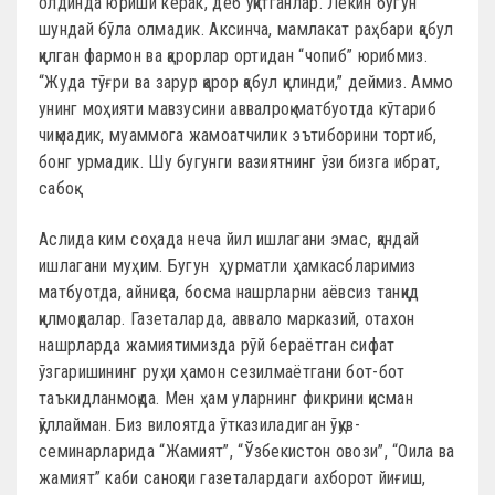
олдинда юриши керак, деб ўқитганлар. Лекин бугун
шундай бўла олмадик. Аксинча, мамлакат раҳбари қабул
қилган фармон ва қарорлар ортидан “чопиб” юрибмиз.
“Жуда тўғри ва зарур қарор қабул қилинди,” деймиз. Аммо
унинг моҳияти мавзусини аввалроқ матбуотда кўтариб
чиқмадик, муаммога жамоатчилик эътиборини тортиб,
бонг урмадик. Шу бугунги вазиятнинг ўзи бизга ибрат,
сабоқ.
Аслида ким соҳада неча йил ишлагани эмас, қандай
ишлагани муҳим. Бугун ҳурматли ҳамкасбларимиз
матбуотда, айниқса, босма нашрларни аёвсиз танқид
қилмоқдалар. Газеталарда, аввало марказий, отахон
нашрларда жамиятимизда рўй бераётган сифат
ўзгаришининг руҳи ҳамон сезилмаётгани бот-бот
таъкидланмоқда. Мен ҳам уларнинг фикрини қисман
қўллайман. Биз вилоятда ўтказиладиган ўқув-
семинарларида “Жамият”, “Ўзбекистон овози”, “Оила ва
жамият” каби саноқли газеталардаги ахборот йиғиш,