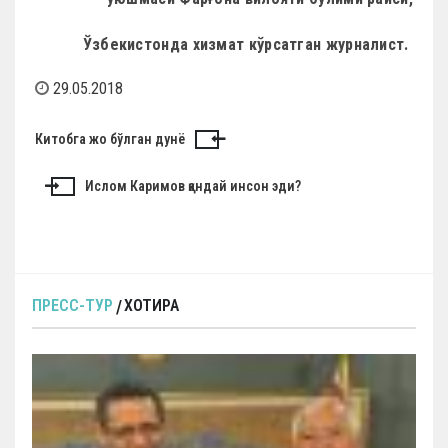
Ўзбекистонда хизмат кўрсатган журналист.
29.05.2018
Н
Китобга жо бўлган дунё
а
Ислом Каримов қандай инсон эди?
в
и
г
а
ПРЕСС-ТУР
ХОТИРА
ц
и
я
п
о