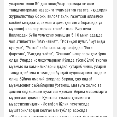
уларнинг сони 80 дан ошиқ. Улар орасида зеҳнли
танқидчиларимиз назарига тушмаётган газета, иқтидорли
журналистлар борки, вилоят аҳли, газетхон аллақачон
касбий маҳорати, замонга ҳамоҳанглиги борасида ўз
муаллиф ва нашрларини таниб олган. Бир неча
йиллардан буён узлуксиз равишда 5-10 минг ададда
чоп этилаётган “Маънавият”, “Истиқбол йўли”, “Бувайда
кўзгуси”, “Устоз” каби газеталар сафидан “Янги
Фарғона”, “Бағдод ҳаёти”, “Хушвақт” нашрлари ҳам ўрин
олди. Уларда ислоҳотларнинг йўлида тўсиқ бўлиб турган
муаммо ва камчиликларни дадил кўтариб чиқиш, уларни
танқид қилибгина қолмасдан бундай нуқсонларнинг олдини
олиш бўйича амалий фикрлар бериш, ҳар қандай
муаммонинг сабабларини ўрганиш, мавзуга холис ва
ҳаққоний ёндашишни кузатиш мумкин. Айрим мисолларга
мурожаат қиламиз. Қўштепа тумани ҳокимлиги
муассислигидаги «Истиқбол йўли» газетасида
муштарийлардан келган мактублар асосида
«Журналист суриштируви» рукни остида ёритилаётган