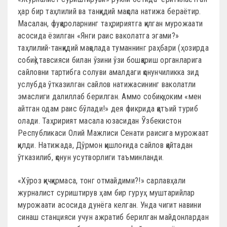
ҳар бир таҳлилий ва танқидий мақола натижа бераётир.
Масалан, фуқароларнинг таҳририятга қилган мурожаати
асосида ёзилган «Янги раис ваколатга эгами?»
таҳлилий-танқидий мақолада туманнинг раҳбари (ҳозирда
собиқ) тавсияси билан ўзини ўзи бошқариш органларига
сайловни тартибга солуви амалдаги қонунчиликка зид
услубда ўтказилган сайлов натижасининг ваколатли
эмаслиги далиллаб берилган. Аммо собиқ ҳоким «мен
айтган одам раис бўлади!» дея фикрида қатъий туриб
олади. Таҳририят масала юзасидан Ўзбекистон
Республикаси Олий Мажлиси Сенати раисига мурожаат
қилди. Натижада, Дўрмон қишлоғида сайлов қайтадан
ўтказилиб, қонун усутворлиги таъминланди.
«Хўроз қичқирмаса, тонг отмайдими?!» сарлавҳали
журналист суриштирув ҳам бир гуруҳ муштарийлар
мурожаати асосида дунёга келган. Унда чигит навини
синаш станцияси учун ажратиб берилган майдонлардан