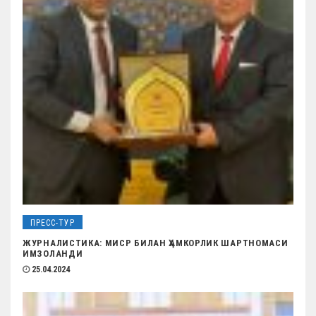
з
а
п
и
с
я
м
ПРЕСС-ТУР
ЖУРНАЛИСТИКА: МИСР БИЛАН ҲАМКОРЛИК ШАРТНОМАСИ
ИМЗОЛАНДИ
25.04.2024