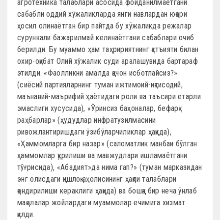
агротехника талаблари асосида фойданилмаётгани
сабабли оддий хўжаликларда янги навлардан юқори
ҳосил олинаётган бир пайтда бу хўжаликда режалар
сурункали бажарилмай келинаётгани сабаблари очиб
берилди. Бу муаммо ҳам таҳририятнинг қатъияти билан
охир-оқибат Олий хўжалик суди аралашувида бартараф
этилди. «Фаолликни амалда қачон исботлайсиз?»
(сиёсий партияларнинг туман ижтимоий-иқтисодий,
маънавий-маърифий ҳаётидаги роли ва таъсири етарли
эмаслиги хусусида), «Ўринсиз баҳоналар, бефарқ
раҳбарлар» (ҳудудлар инфратузилмасини
ривожлантиришдаги ўзибўларчиликлар ҳақида),
«Ҳаммомларга бир назар» (саломатлик манбаи бўлган
ҳаммомлар қурилиши ва мавжудлари ишламаётгани
тўғрисида), «Абадият»да нима гап?» (туман марказидан
энг олисдаги қишлоқ аҳолисининг ҳақли талаблари
қондирилиши кераклиги ҳақида) ва бошқа бир неча ўнлаб
мақолалар жойлардаги муаммолар ечимига хизмат
қилди.