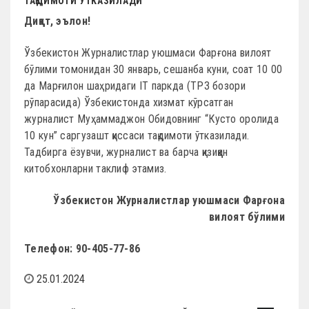
ТАҚДИМОТИ ЎТКАЗИЛАДИ
Диққат, эълон!
Ўзбекистон Журналистлар уюшмаси Фарғона вилоят
бўлими томонидан 30 январь, сешанба куни, соат 10 00
да Марғилон шаҳридаги IT паркда (ТРЗ бозори
рўпарасида) Ўзбекистонда хизмат кўрсатган
журналист Муҳаммаджон Обидовнинг “Кусто оролида
10 кун” саргузашт қиссаси тақдимоти ўтказилади.
Тадбирга ёзувчи, журналист ва барча қизиққан
китобхонларни таклиф этамиз.
Ўзбекистон Журналистлар уюшмаси Фарғона
вилоят бўлими
Телефон: 90-405-77-86
25.01.2024